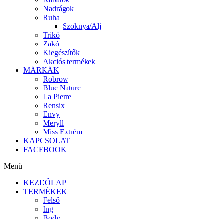
Nadrágok
Ruha
Szoknya/Alj
Trikó
Zakó
Kiegészítők
Akciós termékek
MÁRKÁK
Robrow
Blue Nature
La Pierre
Rensix
Envy
Meryll
Miss Extrém
KAPCSOLAT
FACEBOOK
Menü
KEZDŐLAP
TERMÉKEK
Felső
Ing
Body