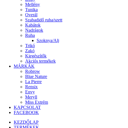
Mellény
Tunika
Overál
Szabadidő ruha/szett
Kabátok
Nadrágok
Ruha
Szoknya/Alj
Trikó
Zakó
Kiegészítők
Akciós termékek
MÁRKÁK
Robrow
Blue Nature
La Pierre
Rensix
Envy
Meryll
Miss Extrém
KAPCSOLAT
FACEBOOK
KEZDŐLAP
TERMÉKEK