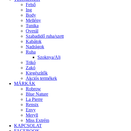
Felső
Ing
Body
Mellény
Tunika
Overál
Szabadidő ruha/szett
Kabátok
Nadrágok
Ruha
Szoknya/Alj
Trikó
Zakó
Kiegészítők
Akciós termékek
MÁRKÁK
Robrow
Blue Nature
La Pierre
Rensix
Envy
Meryll
Miss Extrém
KAPCSOLAT
FACEBOOK