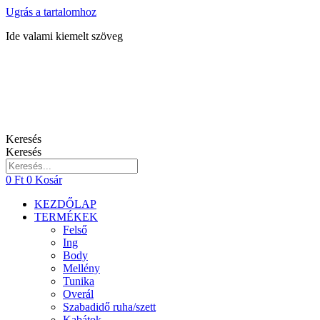
Ugrás a tartalomhoz
Ide valami kiemelt szöveg
Keresés
Keresés
0
Ft
0
Kosár
KEZDŐLAP
TERMÉKEK
Felső
Ing
Body
Mellény
Tunika
Overál
Szabadidő ruha/szett
Kabátok