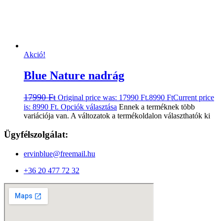
Akció!
Blue Nature nadrág
17990
Ft
Original price was: 17990 Ft.
8990
Ft
Current price
is: 8990 Ft.
Opciók választása
Ennek a terméknek több
variációja van. A változatok a termékoldalon választhatók ki
Ügyfélszolgálat:
ervinblue@freemail.hu
+36 20 477 72 32