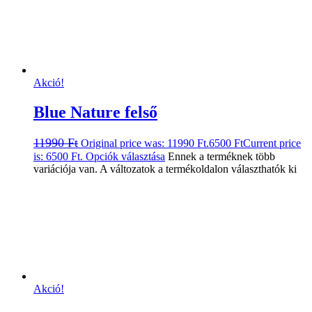
Akció!
Blue Nature felső
11990
Ft
Original price was: 11990 Ft.
6500
Ft
Current price
is: 6500 Ft.
Opciók választása
Ennek a terméknek több
variációja van. A változatok a termékoldalon választhatók ki
Akció!