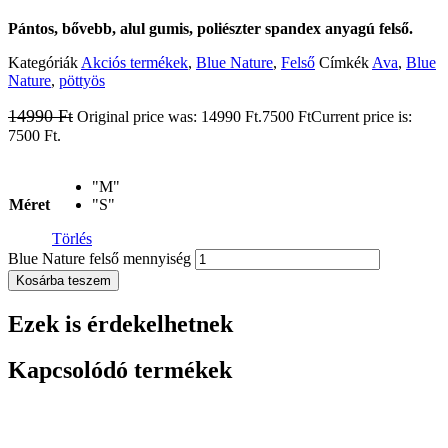
Pántos, bővebb, alul gumis, poliészter spandex anyagú felső.
Kategóriák
Akciós termékek
,
Blue Nature
,
Felső
Címkék
Ava
,
Blue
Nature
,
pöttyös
14990
Ft
Original price was: 14990 Ft.
7500
Ft
Current price is:
7500 Ft.
"M"
Méret
"S"
Törlés
Blue Nature felső mennyiség
Kosárba teszem
Ezek is érdekelhetnek
Kapcsolódó termékek