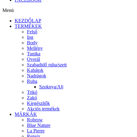
Menü
KEZDŐLAP
TERMÉKEK
Felső
Ing
Body
Mellény
Tunika
Overál
Szabadidő ruha/szett
Kabátok
Nadrágok
Ruha
Szoknya/Alj
Trikó
Zakó
Kiegészítők
Akciós termékek
MÁRKÁK
Robrow
Blue Nature
La Pierre
Rensix