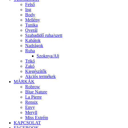
Felső
Ing
Body
Mellény
Tunika
Overál
Szabadidő ruha/szett
Kabátok
Nadrágok
Ruha
Szoknya/Alj
Trikó
Zakó
Kiegészítők
Akciós termékek
MÁRKÁK
Robrow
Blue Nature
La Pierre
Rensix
Envy
Meryll
Miss Extrém
KAPCSOLAT
FACEBOOK