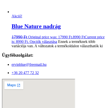
Akció!
Blue Nature nadrág
17990
Ft
Original price was: 17990 Ft.
8990
Ft
Current price
is: 8990 Ft.
Opciók választása
Ennek a terméknek több
variációja van. A változatok a termékoldalon választhatók ki
Ügyfélszolgálat:
ervinblue@freemail.hu
+36 20 477 72 32