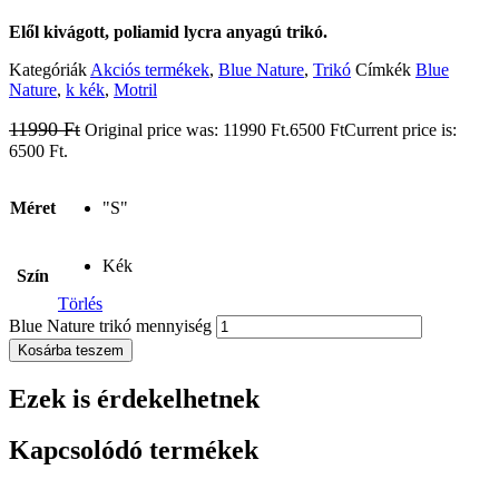
Elől kivágott, poliamid lycra anyagú trikó.
Kategóriák
Akciós termékek
,
Blue Nature
,
Trikó
Címkék
Blue
Nature
,
k kék
,
Motril
11990
Ft
Original price was: 11990 Ft.
6500
Ft
Current price is:
6500 Ft.
Méret
"S"
Kék
Szín
Törlés
Blue Nature trikó mennyiség
Kosárba teszem
Ezek is érdekelhetnek
Kapcsolódó termékek