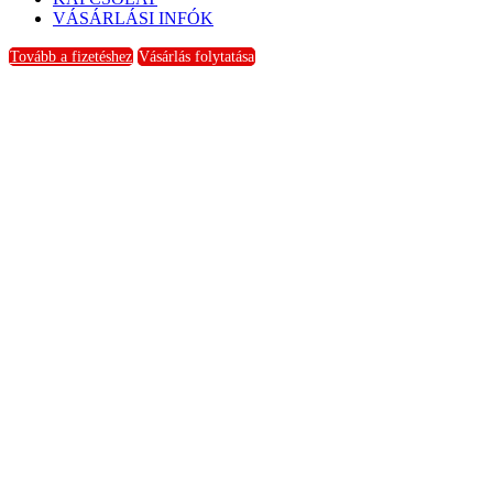
VÁSÁRLÁSI INFÓK
Tovább a fizetéshez
Vásárlás folytatása