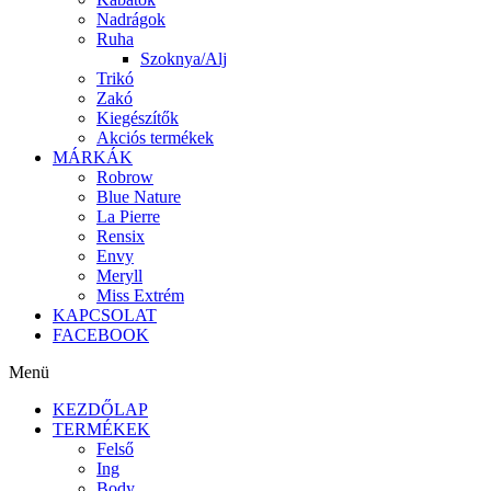
Nadrágok
Ruha
Szoknya/Alj
Trikó
Zakó
Kiegészítők
Akciós termékek
MÁRKÁK
Robrow
Blue Nature
La Pierre
Rensix
Envy
Meryll
Miss Extrém
KAPCSOLAT
FACEBOOK
Menü
KEZDŐLAP
TERMÉKEK
Felső
Ing
Body