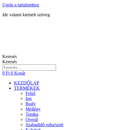
Ugrás a tartalomhoz
Ide valami kiemelt szöveg
Keresés
Keresés
0
Ft
0
Kosár
KEZDŐLAP
TERMÉKEK
Felső
Ing
Body
Mellény
Tunika
Overál
Szabadidő ruha/szett
Kabátok