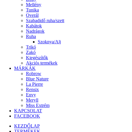
Mellény
Tunika
Overál
Szabadidő ruha/szett
Kabátok
Nadrágok
Ruha
Szoknya/Alj
Trikó
Zakó
Kiegészítők
Akciós termékek
MÁRKÁK
Robrow
Blue Nature
La Pierre
Rensix
Envy
Meryll
Miss Extrém
KAPCSOLAT
FACEBOOK
KEZDŐLAP
TERMÉKEK