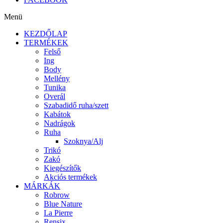
Menü
KEZDŐLAP
TERMÉKEK
Felső
Ing
Body
Mellény
Tunika
Overál
Szabadidő ruha/szett
Kabátok
Nadrágok
Ruha
Szoknya/Alj
Trikó
Zakó
Kiegészítők
Akciós termékek
MÁRKÁK
Robrow
Blue Nature
La Pierre
Rensix