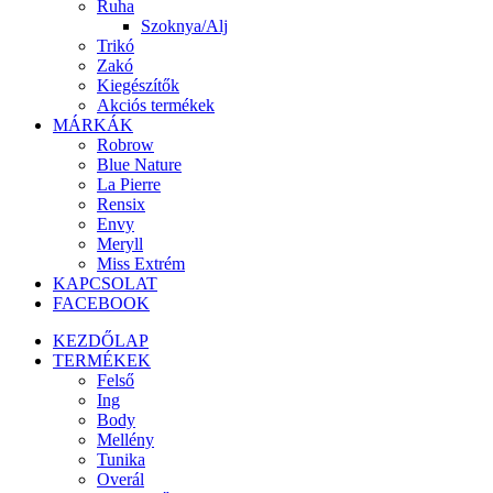
Ruha
Szoknya/Alj
Trikó
Zakó
Kiegészítők
Akciós termékek
MÁRKÁK
Robrow
Blue Nature
La Pierre
Rensix
Envy
Meryll
Miss Extrém
KAPCSOLAT
FACEBOOK
KEZDŐLAP
TERMÉKEK
Felső
Ing
Body
Mellény
Tunika
Overál