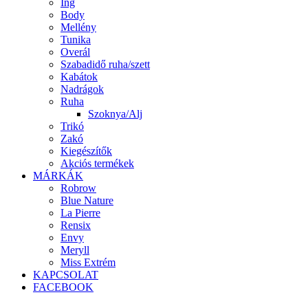
Ing
Body
Mellény
Tunika
Overál
Szabadidő ruha/szett
Kabátok
Nadrágok
Ruha
Szoknya/Alj
Trikó
Zakó
Kiegészítők
Akciós termékek
MÁRKÁK
Robrow
Blue Nature
La Pierre
Rensix
Envy
Meryll
Miss Extrém
KAPCSOLAT
FACEBOOK