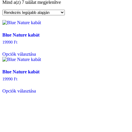
Mind a(z) 7 találat megjelenítve
Sorted
by
latest
Blue Nature kabát
19990
Ft
Ennek
Opciók választása
a
terméknek
több
variációja
Blue Nature kabát
van.
19990
Ft
A
Ennek
változatok
Opciók választása
a
a
terméknek
termékoldalon
több
választhatók
variációja
ki
van.
A
változatok
a