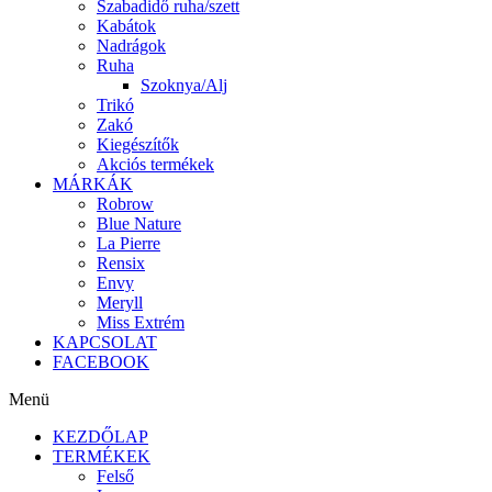
Szabadidő ruha/szett
Kabátok
Nadrágok
Ruha
Szoknya/Alj
Trikó
Zakó
Kiegészítők
Akciós termékek
MÁRKÁK
Robrow
Blue Nature
La Pierre
Rensix
Envy
Meryll
Miss Extrém
KAPCSOLAT
FACEBOOK
Menü
KEZDŐLAP
TERMÉKEK
Felső