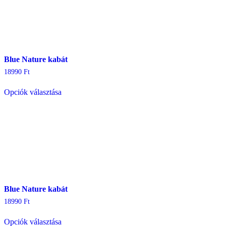
A
változatok
a
termékoldalon
választhatók
ki
Blue Nature kabát
18990
Ft
Ennek
Opciók választása
a
terméknek
több
variációja
van.
A
változatok
a
termékoldalon
választhatók
ki
Blue Nature kabát
18990
Ft
Ennek
Opciók választása
a