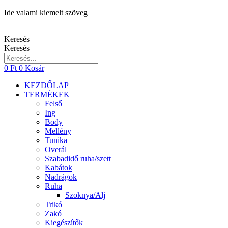
Ugrás
Ide valami kiemelt szöveg
a
tartalomhoz
Keresés
Keresés
0
Ft
0
Kosár
KEZDŐLAP
TERMÉKEK
Felső
Ing
Body
Mellény
Tunika
Overál
Szabadidő ruha/szett
Kabátok
Nadrágok
Ruha
Szoknya/Alj
Trikó
Zakó
Kiegészítők