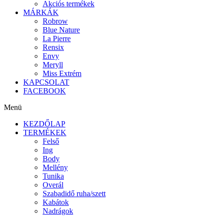
Akciós termékek
MÁRKÁK
Robrow
Blue Nature
La Pierre
Rensix
Envy
Meryll
Miss Extrém
KAPCSOLAT
FACEBOOK
Menü
KEZDŐLAP
TERMÉKEK
Felső
Ing
Body
Mellény
Tunika
Overál
Szabadidő ruha/szett
Kabátok
Nadrágok