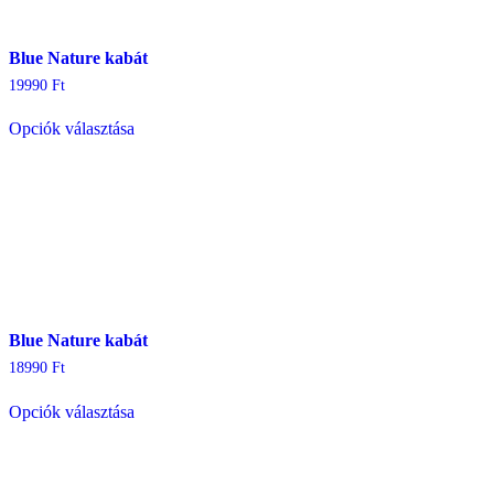
termékoldalon
választhatók
ki
Blue Nature kabát
19990
Ft
Ennek
Opciók választása
a
terméknek
több
variációja
van.
A
változatok
a
termékoldalon
választhatók
ki
Blue Nature kabát
18990
Ft
Ennek
Opciók választása
a
terméknek
több
variációja
van.