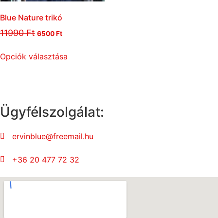
Blue Nature trikó
11990
Ft
6500
Ft
Opciók választása
Ügyfélszolgálat:
ervinblue@freemail.hu
+36 20 477 72 32