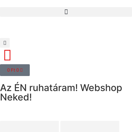
0
Ft
0
Az ÉN ruhatáram! Webshop
Neked!