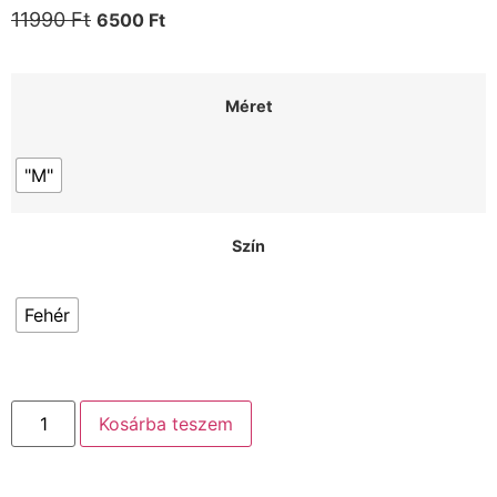
11990
Ft
6500
Ft
Méret
"M"
Szín
Fehér
Kosárba teszem