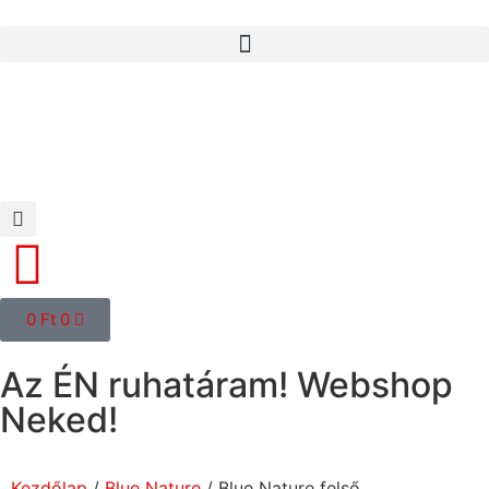
0
Ft
0
Az ÉN ruhatáram! Webshop
Neked!
Kezdőlap
/
Blue Nature
/ Blue Nature felső