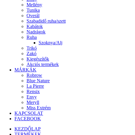
Mellény
Tunika
Overál
Szabadidő ruha/szett
Kabátok
Nadrágok
Ruha
Szoknya/Alj
Trikó
Zakó
Kiegészítők
Akciós termékek
MÁRKÁK
Robrow
Blue Nature
La Pierre
Rensix
Envy
Meryll
Miss Extrém
KAPCSOLAT
FACEBOOK
KEZDŐLAP
TERMÉKEK