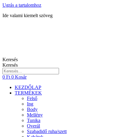
Ugrás a tartalomhoz
Ide valami kiemelt szöveg
Keresés
Keresés
0
Ft
0
Kosár
KEZDŐLAP
TERMÉKEK
Felső
Ing
Body
Mellény
Tunika
Overál
Szabadidő ruha/szett
Kabátok