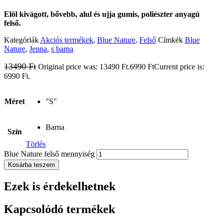
Elöl kivágott, bővebb, alul és ujja gumis, poliészter anyagú
felső.
Kategóriák
Akciós termékek
,
Blue Nature
,
Felső
Címkék
Blue
Nature
,
Jenna
,
s barna
13490
Ft
Original price was: 13490 Ft.
6990
Ft
Current price is:
6990 Ft.
Méret
"S"
Barna
Szín
Törlés
Blue Nature felső mennyiség
Kosárba teszem
Ezek is érdekelhetnek
Kapcsolódó termékek