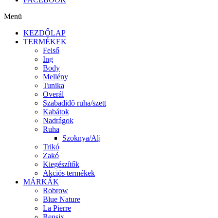
Menü
KEZDŐLAP
TERMÉKEK
Felső
Ing
Body
Mellény
Tunika
Overál
Szabadidő ruha/szett
Kabátok
Nadrágok
Ruha
Szoknya/Alj
Trikó
Zakó
Kiegészítők
Akciós termékek
MÁRKÁK
Robrow
Blue Nature
La Pierre
Rensix