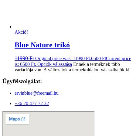
Akció!
Blue Nature trikó
11990
Ft
Original price was: 11990 Ft.
6500
Ft
Current price
is: 6500 Ft.
Opciók választása
Ennek a terméknek több
variációja van. A változatok a termékoldalon választhatók ki
Ügyfélszolgálat:
ervinblue@freemail.hu
+36 20 477 72 32