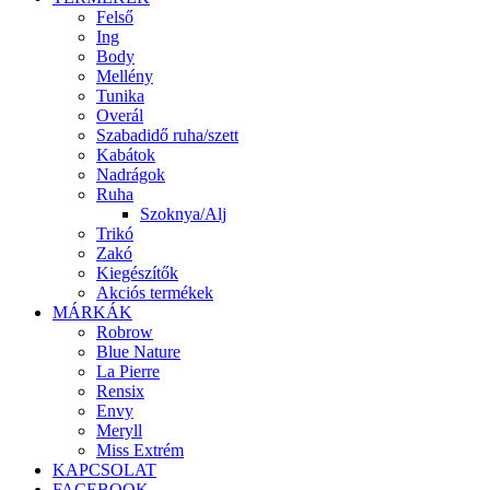
Felső
Ing
Body
Mellény
Tunika
Overál
Szabadidő ruha/szett
Kabátok
Nadrágok
Ruha
Szoknya/Alj
Trikó
Zakó
Kiegészítők
Akciós termékek
MÁRKÁK
Robrow
Blue Nature
La Pierre
Rensix
Envy
Meryll
Miss Extrém
KAPCSOLAT
FACEBOOK