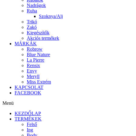
Nadrágok
Ruha
Szoknya/Alj
Trikó
Zakó
Kiegészítők
Akciós termékek
MÁRKÁK
Robrow
Blue Nature
La Pierre
Rensix
Envy
Meryll
Miss Extrém
KAPCSOLAT
FACEBOOK
Menü
KEZDŐLAP
TERMÉKEK
Felső
Ing
Body