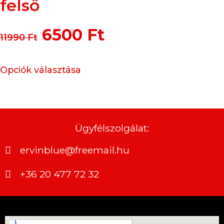
felső
6500
Ft
11990
Ft
Opciók választása
Ügyfélszolgálat:
ervinblue@freemail.hu
+36 20 477 72 32