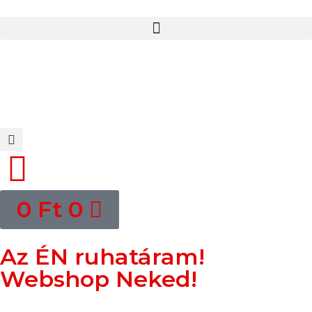
0
Ft
0
Az ÉN ruhatáram!
Webshop Neked!