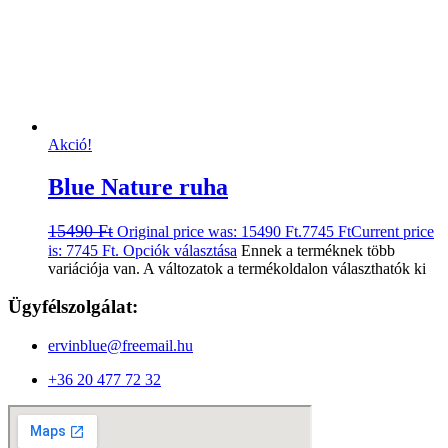
Akció!
Blue Nature ruha
15490
Ft
Original price was: 15490 Ft.
7745
Ft
Current price
is: 7745 Ft.
Opciók választása
Ennek a terméknek több
variációja van. A változatok a termékoldalon választhatók ki
Ügyfélszolgálat:
ervinblue@freemail.hu
+36 20 477 72 32