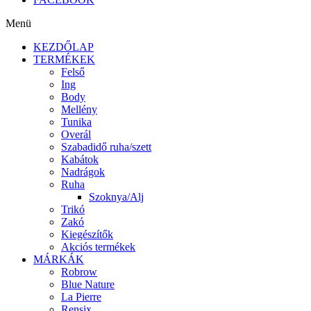
Menü
KEZDŐLAP
TERMÉKEK
Felső
Ing
Body
Mellény
Tunika
Overál
Szabadidő ruha/szett
Kabátok
Nadrágok
Ruha
Szoknya/Alj
Trikó
Zakó
Kiegészítők
Akciós termékek
MÁRKÁK
Robrow
Blue Nature
La Pierre
Rensix