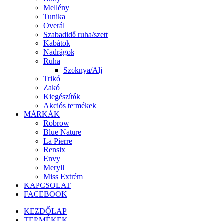
Mellény
Tunika
Overál
Szabadidő ruha/szett
Kabátok
Nadrágok
Ruha
Szoknya/Alj
Trikó
Zakó
Kiegészítők
Akciós termékek
MÁRKÁK
Robrow
Blue Nature
La Pierre
Rensix
Envy
Meryll
Miss Extrém
KAPCSOLAT
FACEBOOK
KEZDŐLAP
TERMÉKEK