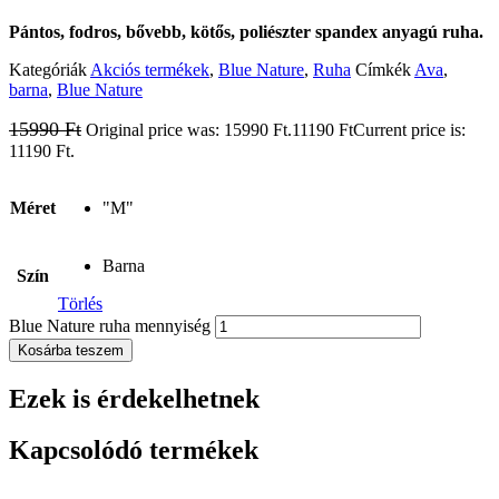
Pántos, fodros, bővebb, kötős, poliészter spandex anyagú ruha.
Kategóriák
Akciós termékek
,
Blue Nature
,
Ruha
Címkék
Ava
,
barna
,
Blue Nature
15990
Ft
Original price was: 15990 Ft.
11190
Ft
Current price is:
11190 Ft.
Méret
"M"
Barna
Szín
Törlés
Blue Nature ruha mennyiség
Kosárba teszem
Ezek is érdekelhetnek
Kapcsolódó termékek