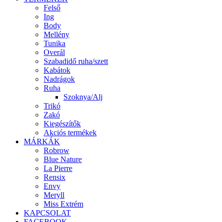
Felső
Ing
Body
Mellény
Tunika
Overál
Szabadidő ruha/szett
Kabátok
Nadrágok
Ruha
Szoknya/Alj
Trikó
Zakó
Kiegészítők
Akciós termékek
MÁRKÁK
Robrow
Blue Nature
La Pierre
Rensix
Envy
Meryll
Miss Extrém
KAPCSOLAT
FACEBOOK