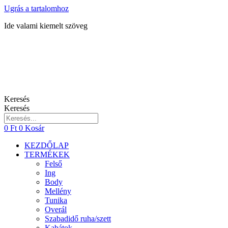
Ugrás a tartalomhoz
Ide valami kiemelt szöveg
Keresés
Keresés
0
Ft
0
Kosár
KEZDŐLAP
TERMÉKEK
Felső
Ing
Body
Mellény
Tunika
Overál
Szabadidő ruha/szett
Kabátok