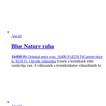
Akció!
Blue Nature ruha
16490
Ft
Original price was: 16490 Ft.
8250
Ft
Current price
is: 8250 Ft.
Opciók választása
Ennek a terméknek több
variációja van. A változatok a termékoldalon választhatók ki