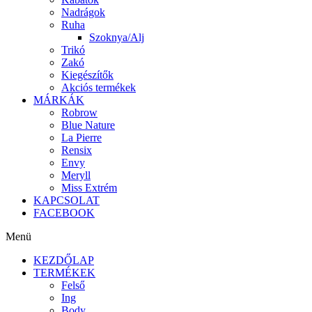
Nadrágok
Ruha
Szoknya/Alj
Trikó
Zakó
Kiegészítők
Akciós termékek
MÁRKÁK
Robrow
Blue Nature
La Pierre
Rensix
Envy
Meryll
Miss Extrém
KAPCSOLAT
FACEBOOK
Menü
KEZDŐLAP
TERMÉKEK
Felső
Ing
Body