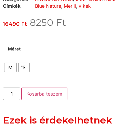
Címkék
Blue Nature
,
Merill
,
v kék
8250
Ft
16490
Ft
Méret
"M"
"S"
Kosárba teszem
Ezek is érdekelhetnek