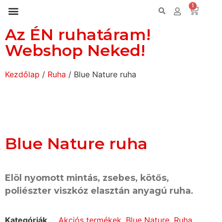
1
Az ÉN ruhatáram!
Webshop Neked!
Kezdőlap
/
Ruha
/ Blue Nature ruha
Blue Nature ruha
Elöl nyomott mintás, zsebes, kötős,
poliészter viszkóz elasztán anyagú ruha.
Kategóriák
Akciós termékek
,
Blue Nature
,
Ruha