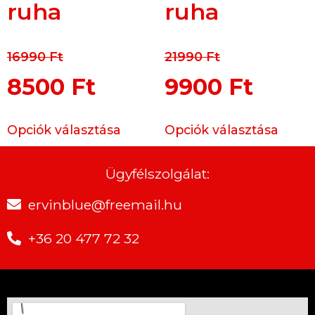
ruha
ruha
16990
Ft
21990
Ft
8500
Ft
9900
Ft
Opciók választása
Opciók választása
Ügyfélszolgálat:
ervinblue@freemail.hu
+36 20 477 72 32