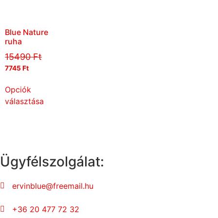
Blue Nature
ruha
15490
Ft
7745
Ft
Opciók
választása
Ügyfélszolgálat:
ervinblue@freemail.hu
+36 20 477 72 32