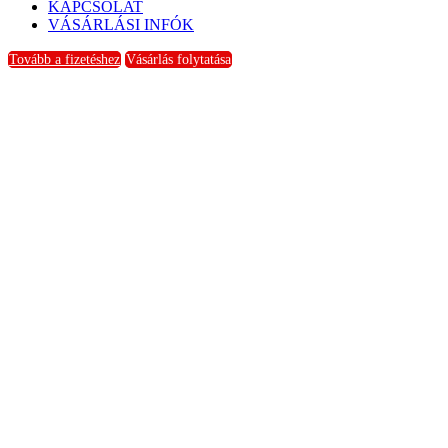
KAPCSOLAT
VÁSÁRLÁSI INFÓK
Tovább a fizetéshez
Vásárlás folytatása