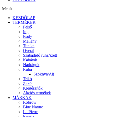
Menü
KEZDŐLAP
TERMÉKEK
Felső
Ing
Body
Mellény
Tunika
Overál
Szabadidő ruha/szett
Kabátok
Nadrágok
Ruha
Szoknya/Alj
Trikó
Zakó
Kiegészítők
Akciós termékek
MÁRKÁK
Robrow
Blue Nature
La Pierre
Rensix