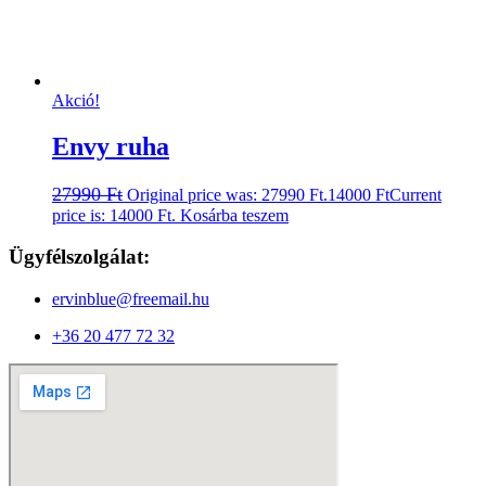
Akció!
Envy ruha
27990
Ft
Original price was: 27990 Ft.
14000
Ft
Current
price is: 14000 Ft.
Kosárba teszem
Ügyfélszolgálat:
ervinblue@freemail.hu
+36 20 477 72 32