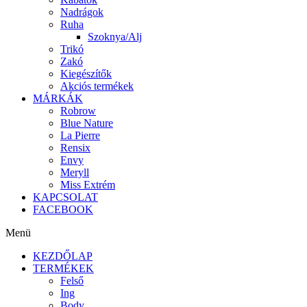
Nadrágok
Ruha
Szoknya/Alj
Trikó
Zakó
Kiegészítők
Akciós termékek
MÁRKÁK
Robrow
Blue Nature
La Pierre
Rensix
Envy
Meryll
Miss Extrém
KAPCSOLAT
FACEBOOK
Menü
KEZDŐLAP
TERMÉKEK
Felső
Ing
Body