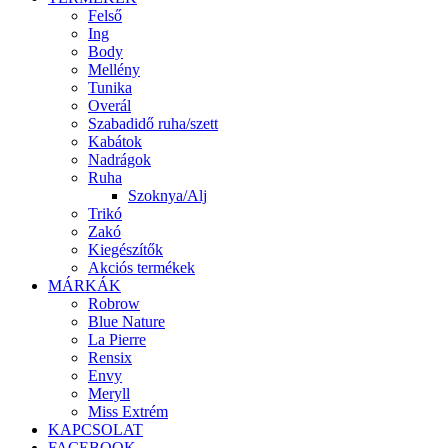
Felső
Ing
Body
Mellény
Tunika
Overál
Szabadidő ruha/szett
Kabátok
Nadrágok
Ruha
Szoknya/Alj
Trikó
Zakó
Kiegészítők
Akciós termékek
MÁRKÁK
Robrow
Blue Nature
La Pierre
Rensix
Envy
Meryll
Miss Extrém
KAPCSOLAT
FACEBOOK