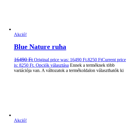
Akció!
Blue Nature ruha
16490
Ft
Original price was: 16490 Ft.
8250
Ft
Current price
is: 8250 Ft.
Opciók választása
Ennek a terméknek több
variációja van. A változatok a termékoldalon választhatók ki
Akció!