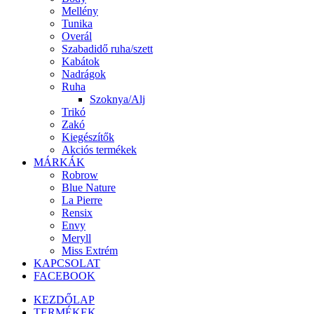
Mellény
Tunika
Overál
Szabadidő ruha/szett
Kabátok
Nadrágok
Ruha
Szoknya/Alj
Trikó
Zakó
Kiegészítők
Akciós termékek
MÁRKÁK
Robrow
Blue Nature
La Pierre
Rensix
Envy
Meryll
Miss Extrém
KAPCSOLAT
FACEBOOK
KEZDŐLAP
TERMÉKEK