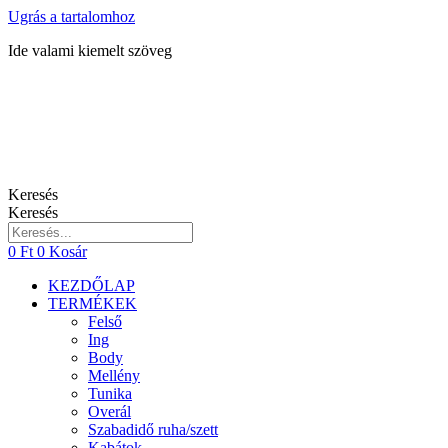
Ugrás a tartalomhoz
Ide valami kiemelt szöveg
Keresés
Keresés
0
Ft
0
Kosár
KEZDŐLAP
TERMÉKEK
Felső
Ing
Body
Mellény
Tunika
Overál
Szabadidő ruha/szett
Kabátok