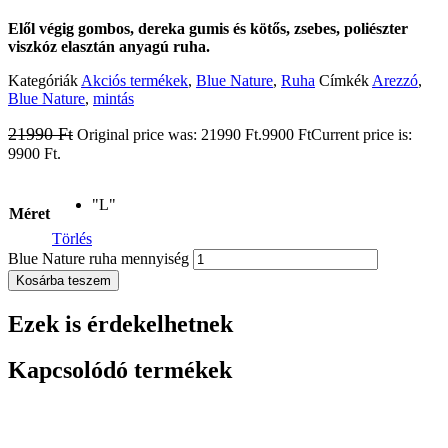
Elől végig gombos, dereka gumis és kötős, zsebes, poliészter
viszkóz elasztán anyagú ruha.
Kategóriák
Akciós termékek
,
Blue Nature
,
Ruha
Címkék
Arezzó
,
Blue Nature
,
mintás
21990
Ft
Original price was: 21990 Ft.
9900
Ft
Current price is:
9900 Ft.
"L"
Méret
Törlés
Blue Nature ruha mennyiség
Kosárba teszem
Ezek is érdekelhetnek
Kapcsolódó termékek