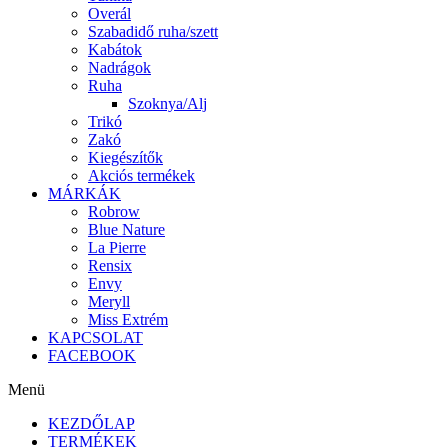
Overál
Szabadidő ruha/szett
Kabátok
Nadrágok
Ruha
Szoknya/Alj
Trikó
Zakó
Kiegészítők
Akciós termékek
MÁRKÁK
Robrow
Blue Nature
La Pierre
Rensix
Envy
Meryll
Miss Extrém
KAPCSOLAT
FACEBOOK
Menü
KEZDŐLAP
TERMÉKEK