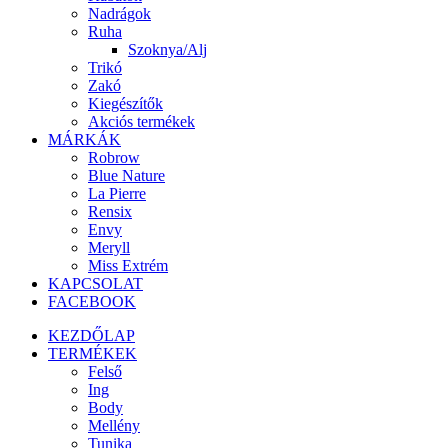
Nadrágok
Ruha
Szoknya/Alj
Trikó
Zakó
Kiegészítők
Akciós termékek
MÁRKÁK
Robrow
Blue Nature
La Pierre
Rensix
Envy
Meryll
Miss Extrém
KAPCSOLAT
FACEBOOK
KEZDŐLAP
TERMÉKEK
Felső
Ing
Body
Mellény
Tunika