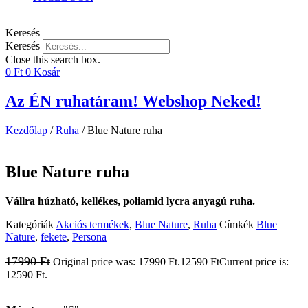
Keresés
Keresés
Close this search box.
0
Ft
0
Kosár
Az ÉN ruhatáram! Webshop Neked!
Kezdőlap
/
Ruha
/ Blue Nature ruha
Blue Nature ruha
Vállra húzható, kellékes, poliamid lycra anyagú ruha.
Kategóriák
Akciós termékek
,
Blue Nature
,
Ruha
Címkék
Blue
Nature
,
fekete
,
Persona
17990
Ft
Original price was: 17990 Ft.
12590
Ft
Current price is:
12590 Ft.