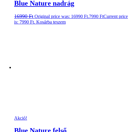
Blue Nature nadrág
16990
Ft
Original price was: 16990 Ft.
7990
Ft
Current price
is: 7990 Ft.
Kosárba teszem
Akció!
Blue Nature felső