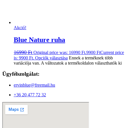
Akció!
Blue Nature ruha
16990
Ft
Original price was: 16990 Ft.
9900
Ft
Current price
is: 9900 Ft.
Opciók választása
Ennek a terméknek több
variációja van. A változatok a termékoldalon választhatók ki
Ügyfélszolgálat:
ervinblue@freemail.hu
+36 20 477 72 32