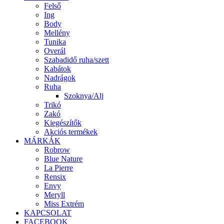
Felső
Ing
Body
Mellény
Tunika
Overál
Szabadidő ruha/szett
Kabátok
Nadrágok
Ruha
Szoknya/Alj
Trikó
Zakó
Kiegészítők
Akciós termékek
MÁRKÁK
Robrow
Blue Nature
La Pierre
Rensix
Envy
Meryll
Miss Extrém
KAPCSOLAT
FACEBOOK