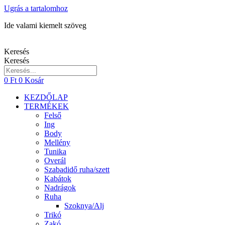
Ugrás a tartalomhoz
Ide valami kiemelt szöveg
Keresés
Keresés
0
Ft
0
Kosár
KEZDŐLAP
TERMÉKEK
Felső
Ing
Body
Mellény
Tunika
Overál
Szabadidő ruha/szett
Kabátok
Nadrágok
Ruha
Szoknya/Alj
Trikó
Zakó