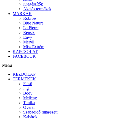
Kiegészítők
Akciós termékek
MÁRKÁK
Robrow
Blue Nature
La Pierre
Rensix
Envy
Meryll
Miss Extrém
KAPCSOLAT
FACEBOOK
Menü
KEZDŐLAP
TERMÉKEK
Felső
Ing
Body
Mellény
Tunika
Overál
Szabadidő ruha/szett
Kabátok