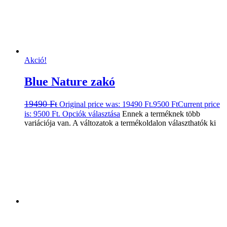
Akció!
Blue Nature zakó
19490
Ft
Original price was: 19490 Ft.
9500
Ft
Current price
is: 9500 Ft.
Opciók választása
Ennek a terméknek több
variációja van. A változatok a termékoldalon választhatók ki