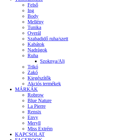
Felső
Ing
Body
Mellény
Tunika
Overál
Szabadidő ruha/szett
Kabátok
Nadrágok
Ruha
Szoknya/Alj
Trikó
Zakó
Kiegészítők
Akciós termékek
MÁRKÁK
Robrow
Blue Nature
La Pierre
Rensix
Envy
Meryll
Miss Extrém
KAPCSOLAT
FACEBOOK