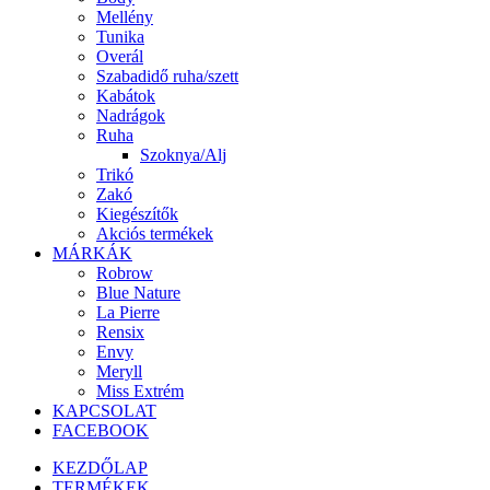
Mellény
Tunika
Overál
Szabadidő ruha/szett
Kabátok
Nadrágok
Ruha
Szoknya/Alj
Trikó
Zakó
Kiegészítők
Akciós termékek
MÁRKÁK
Robrow
Blue Nature
La Pierre
Rensix
Envy
Meryll
Miss Extrém
KAPCSOLAT
FACEBOOK
KEZDŐLAP
TERMÉKEK