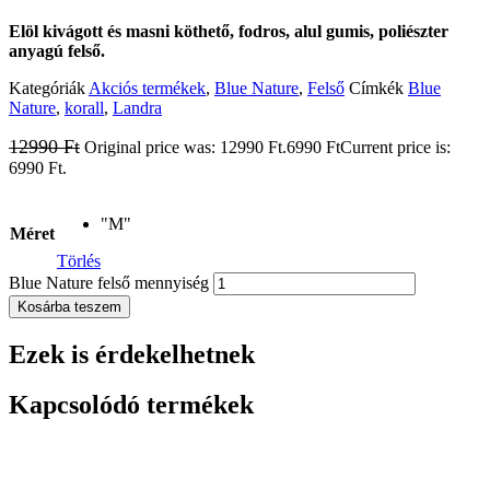
Elöl kivágott és masni köthető, fodros, alul gumis, poliészter
anyagú felső.
Kategóriák
Akciós termékek
,
Blue Nature
,
Felső
Címkék
Blue
Nature
,
korall
,
Landra
12990
Ft
Original price was: 12990 Ft.
6990
Ft
Current price is:
6990 Ft.
"M"
Méret
Törlés
Blue Nature felső mennyiség
Kosárba teszem
Ezek is érdekelhetnek
Kapcsolódó termékek