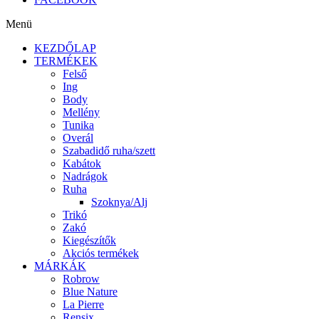
Menü
KEZDŐLAP
TERMÉKEK
Felső
Ing
Body
Mellény
Tunika
Overál
Szabadidő ruha/szett
Kabátok
Nadrágok
Ruha
Szoknya/Alj
Trikó
Zakó
Kiegészítők
Akciós termékek
MÁRKÁK
Robrow
Blue Nature
La Pierre
Rensix