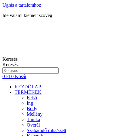
Ugrás a tartalomhoz
Ide valami kiemelt szöveg
Keresés
Keresés
0
Ft
0
Kosár
KEZDŐLAP
TERMÉKEK
Felső
Ing
Body
Mellény
Tunika
Overál
Szabadidő ruha/szett
Kabátok