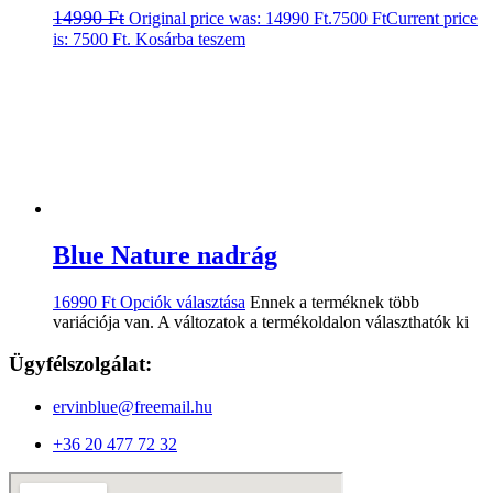
14990
Ft
Original price was: 14990 Ft.
7500
Ft
Current price
is: 7500 Ft.
Kosárba teszem
Blue Nature nadrág
16990
Ft
Opciók választása
Ennek a terméknek több
variációja van. A változatok a termékoldalon választhatók ki
Ügyfélszolgálat:
ervinblue@freemail.hu
+36 20 477 72 32