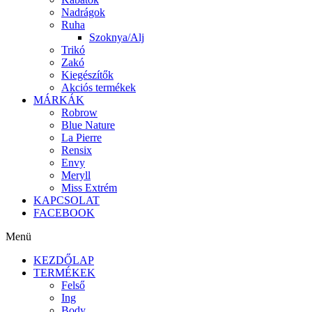
Nadrágok
Ruha
Szoknya/Alj
Trikó
Zakó
Kiegészítők
Akciós termékek
MÁRKÁK
Robrow
Blue Nature
La Pierre
Rensix
Envy
Meryll
Miss Extrém
KAPCSOLAT
FACEBOOK
Menü
KEZDŐLAP
TERMÉKEK
Felső
Ing
Body