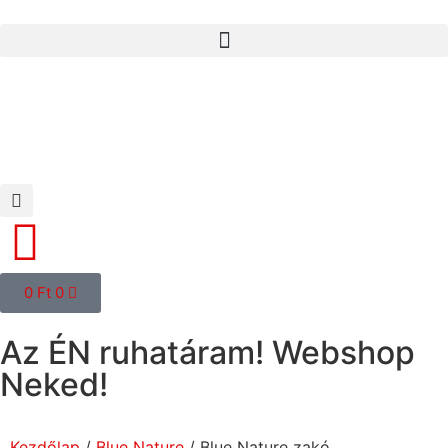
0
Ft
0
Az ÉN ruhatáram! Webshop
Neked!
Kezdőlap
/
Blue Nature
/ Blue Nature zakó