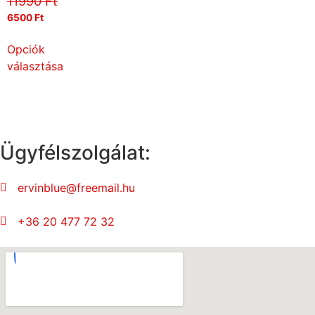
11990
Ft
6500
Ft
Opciók
választása
Ügyfélszolgálat:
ervinblue@freemail.hu
+36 20 477 72 32