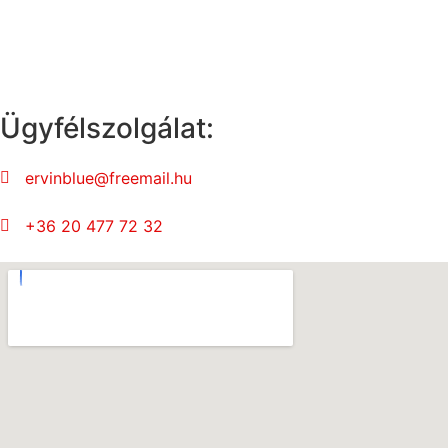
Ügyfélszolgálat:
ervinblue@freemail.hu
+36 20 477 72 32