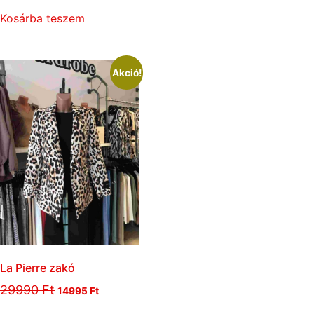
Kosárba teszem
Akció!
La Pierre zakó
29990
Ft
14995
Ft