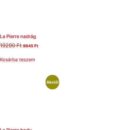
La Pierre nadrág
19290
Ft
9645
Ft
Kosárba teszem
Akció!
La Pierre body