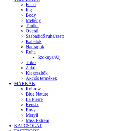
Felső
Ing
Body
Mellény
Tunika
Overál
Szabadidő ruha/szett
Kabátok
Nadrágok
Ruha
Szoknya/Alj
Trikó
Zakó
Kiegészítők
Akciós termékek
MÁRKÁK
Robrow
Blue Nature
La Pierre
Rensix
Envy
Meryll
Miss Extrém
KAPCSOLAT
FACEBOOK