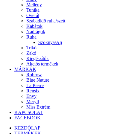
Mellény
Tunika
Overál
Szabadidő ruha/szett
Kabátok
Nadrágok
Ruha
Szoknya/Alj
Trikó
Zakó
Kiegészítők
Akciós termékek
MÁRKÁK
Robrow
Blue Nature
La Pierre
Rensix
Envy
Meryll
Miss Extrém
KAPCSOLAT
FACEBOOK
KEZDŐLAP
TERMÉKEK