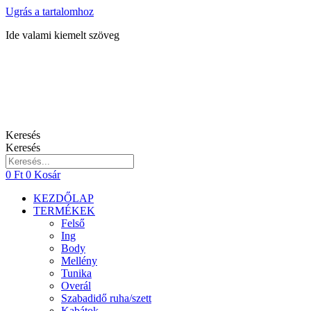
Ugrás a tartalomhoz
Ide valami kiemelt szöveg
Keresés
Keresés
0
Ft
0
Kosár
KEZDŐLAP
TERMÉKEK
Felső
Ing
Body
Mellény
Tunika
Overál
Szabadidő ruha/szett
Kabátok