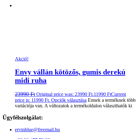
Akció!
Envy vállán kötözős, gumis derekú
midi ruha
23990
Ft
Original price was: 23990 Ft.
11990
Ft
Current
price is: 11990 Ft.
Opciók választása
Ennek a terméknek több
variációja van. A változatok a termékoldalon választhatók ki
Ügyfélszolgálat:
ervinblue@freemail.hu