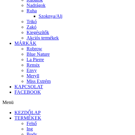
Nadrágok
Ruha
Szoknya/Alj
Trikó
Zakó
Kiegészítők
Akciós termékek
MÁRKÁK
Robrow
Blue Nature
La Pierre
Rensix
Envy
Meryll
Miss Extrém
KAPCSOLAT
FACEBOOK
Menü
KEZDŐLAP
TERMÉKEK
Felső
Ing
Body