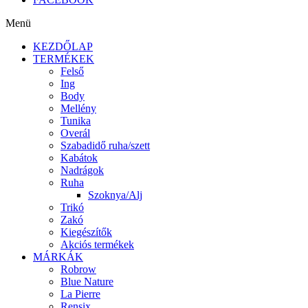
Menü
KEZDŐLAP
TERMÉKEK
Felső
Ing
Body
Mellény
Tunika
Overál
Szabadidő ruha/szett
Kabátok
Nadrágok
Ruha
Szoknya/Alj
Trikó
Zakó
Kiegészítők
Akciós termékek
MÁRKÁK
Robrow
Blue Nature
La Pierre
Rensix