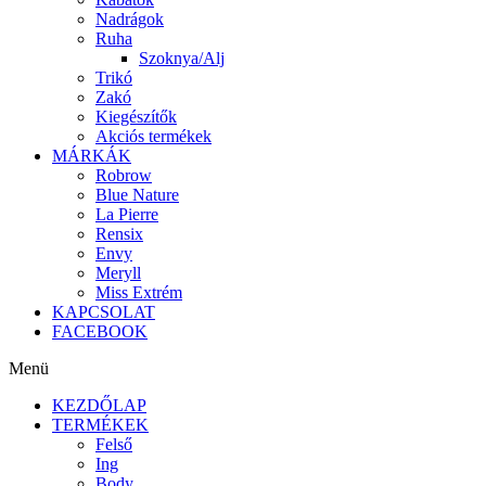
Nadrágok
Ruha
Szoknya/Alj
Trikó
Zakó
Kiegészítők
Akciós termékek
MÁRKÁK
Robrow
Blue Nature
La Pierre
Rensix
Envy
Meryll
Miss Extrém
KAPCSOLAT
FACEBOOK
Menü
KEZDŐLAP
TERMÉKEK
Felső
Ing
Body