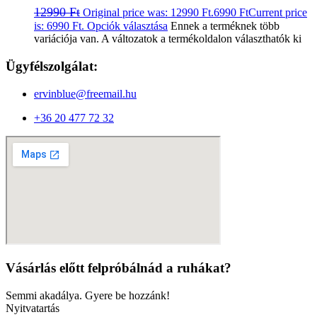
12990
Ft
Original price was: 12990 Ft.
6990
Ft
Current price
is: 6990 Ft.
Opciók választása
Ennek a terméknek több
variációja van. A változatok a termékoldalon választhatók ki
Ügyfélszolgálat:
ervinblue@freemail.hu
+36 20 477 72 32
Vásárlás előtt felpróbálnád a ruhákat?
Semmi akadálya. Gyere be hozzánk!
Nyitvatartás