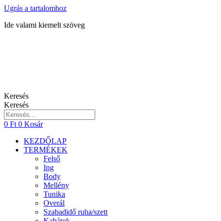
Ugrás a tartalomhoz
Ide valami kiemelt szöveg
Keresés
Keresés
0
Ft
0
Kosár
KEZDŐLAP
TERMÉKEK
Felső
Ing
Body
Mellény
Tunika
Overál
Szabadidő ruha/szett
Kabátok