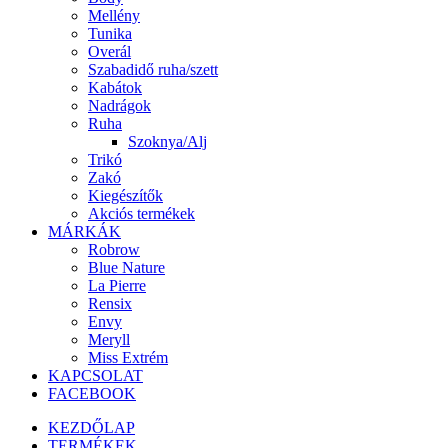
Mellény
Tunika
Overál
Szabadidő ruha/szett
Kabátok
Nadrágok
Ruha
Szoknya/Alj
Trikó
Zakó
Kiegészítők
Akciós termékek
MÁRKÁK
Robrow
Blue Nature
La Pierre
Rensix
Envy
Meryll
Miss Extrém
KAPCSOLAT
FACEBOOK
KEZDŐLAP
TERMÉKEK