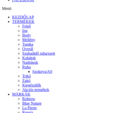
Menü
KEZDŐLAP
TERMÉKEK
Felső
Ing
Body
Mellény
Tunika
Overál
Szabadidő ruha/szett
Kabátok
Nadrágok
Ruha
Szoknya/Alj
Trikó
Zakó
Kiegészítők
Akciós termékek
MÁRKÁK
Robrow
Blue Nature
La Pierre
Rensix