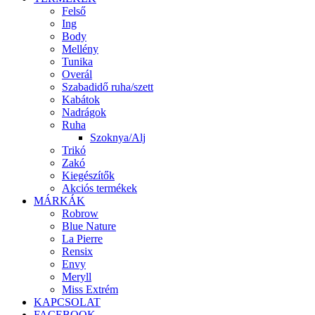
Felső
Ing
Body
Mellény
Tunika
Overál
Szabadidő ruha/szett
Kabátok
Nadrágok
Ruha
Szoknya/Alj
Trikó
Zakó
Kiegészítők
Akciós termékek
MÁRKÁK
Robrow
Blue Nature
La Pierre
Rensix
Envy
Meryll
Miss Extrém
KAPCSOLAT
FACEBOOK