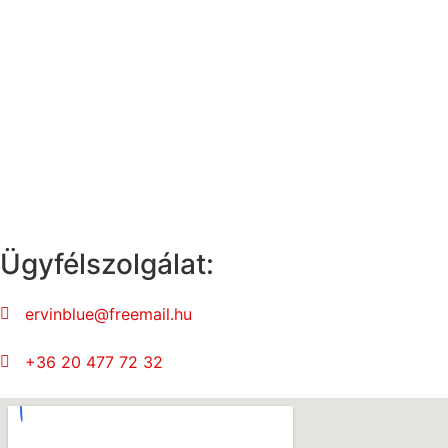
Ügyfélszolgálat:
ervinblue@freemail.hu
+36 20 477 72 32