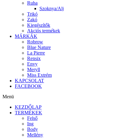
Ruha
Szoknya/Alj
Trikó
Zakó
Kiegészítők
Akciós termékek
MÁRKÁK
Robrow
Blue Nature
La Pierre
Rensix
Envy
Meryll
Miss Extrém
KAPCSOLAT
FACEBOOK
Menü
KEZDŐLAP
TERMÉKEK
Felső
Ing
Body
Mellény