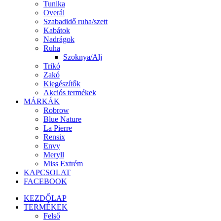
Tunika
Overál
Szabadidő ruha/szett
Kabátok
Nadrágok
Ruha
Szoknya/Alj
Trikó
Zakó
Kiegészítők
Akciós termékek
MÁRKÁK
Robrow
Blue Nature
La Pierre
Rensix
Envy
Meryll
Miss Extrém
KAPCSOLAT
FACEBOOK
KEZDŐLAP
TERMÉKEK
Felső