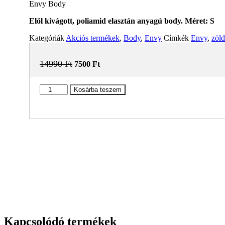
Envy Body
Elöl kivágott, poliamid elasztán anyagú body. Méret: S
Kategóriák
Akciós termékek
,
Body
,
Envy
Címkék
Envy
,
zöld
Original
Current
14990
Ft
7500
Ft
price
price
was:
is:
Envy
14990 Ft.
7500 Ft.
Kosárba teszem
Body
mennyiség
Kapcsolódó termékek