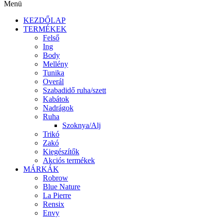
Menü
KEZDŐLAP
TERMÉKEK
Felső
Ing
Body
Mellény
Tunika
Overál
Szabadidő ruha/szett
Kabátok
Nadrágok
Ruha
Szoknya/Alj
Trikó
Zakó
Kiegészítők
Akciós termékek
MÁRKÁK
Robrow
Blue Nature
La Pierre
Rensix
Envy