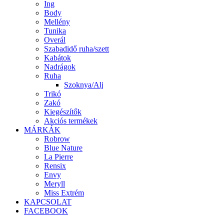
Ing
Body
Mellény
Tunika
Overál
Szabadidő ruha/szett
Kabátok
Nadrágok
Ruha
Szoknya/Alj
Trikó
Zakó
Kiegészítők
Akciós termékek
MÁRKÁK
Robrow
Blue Nature
La Pierre
Rensix
Envy
Meryll
Miss Extrém
KAPCSOLAT
FACEBOOK