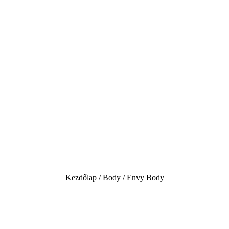
Kezdőlap
/
Body
/ Envy Body