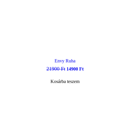
Envy Ruha
Original
Current
21900
Ft
14900
Ft
price
price
was:
is:
Kosárba teszem
21900 Ft.
14900 Ft.