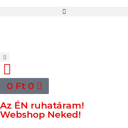
0
Ft
0
Az ÉN ruhatáram!
Webshop Neked!