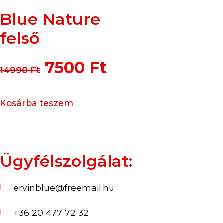
Blue Nature
felső
7500
Ft
14990
Ft
Kosárba teszem
Ügyfélszolgálat:
ervinblue@freemail.hu
+36 20 477 72 32