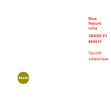
Blue
Nature
ruha
16490
Ft
8250
Ft
Opciók
választása
Akció!