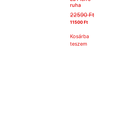
ruha
22590
Ft
11500
Ft
Kosárba
teszem