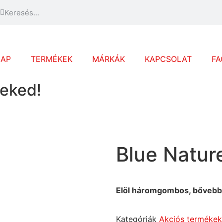
LAP
TERMÉKEK
MÁRKÁK
KAPCSOLAT
FA
eked!
Blue Natur
Elöl háromgombos, bővebb,
Kategóriák
Akciós termékek