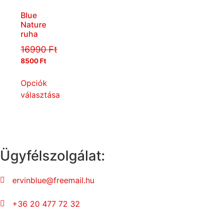
Blue
Nature
ruha
16990
Ft
8500
Ft
Opciók
választása
Ügyfélszolgálat:
ervinblue@freemail.hu
+36 20 477 72 32