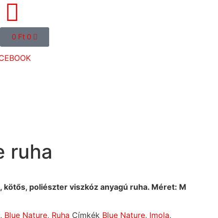
0
Ft
0
CEBOOK
e ruha
 kötős, poliészter viszkóz anyagú ruha. Méret: M
,
Blue Nature
,
Ruha
Címkék
Blue Nature
,
Imola
,