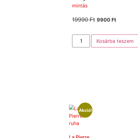
mintás
19990
Ft
9900
Ft
Kosárba teszem
Akció!
La Pierre