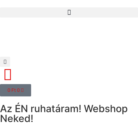
0
Ft
0
Az ÉN ruhatáram! Webshop
Neked!