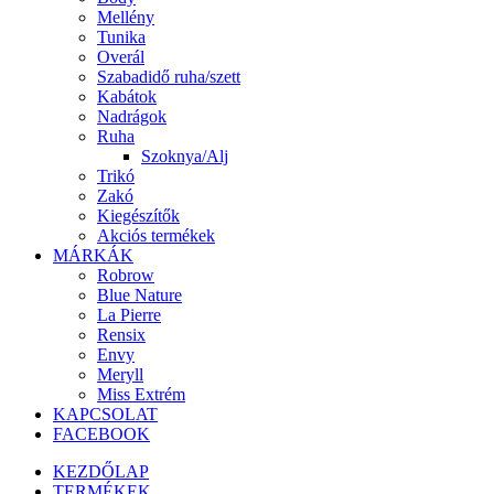
Mellény
Tunika
Overál
Szabadidő ruha/szett
Kabátok
Nadrágok
Ruha
Szoknya/Alj
Trikó
Zakó
Kiegészítők
Akciós termékek
MÁRKÁK
Robrow
Blue Nature
La Pierre
Rensix
Envy
Meryll
Miss Extrém
KAPCSOLAT
FACEBOOK
KEZDŐLAP
TERMÉKEK