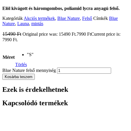
Elöl kivágott és háromgombos, poliamid lycra anyagú felső.
Kategóriák
Akciós termékek
,
Blue Nature
,
Felső
Címkék
Blue
Nature
,
Launa
,
mintás
15490
Ft
Original price was: 15490 Ft.
7990
Ft
Current price is:
7990 Ft.
"S"
Méret
Törlés
Blue Nature felső mennyiség
Kosárba teszem
Ezek is érdekelhetnek
Kapcsolódó termékek