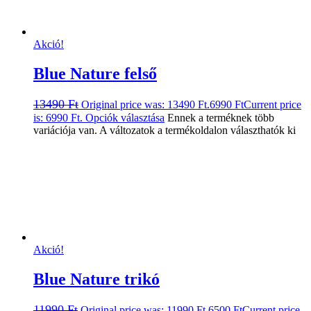
Akció!
Blue Nature felső
13490
Ft
Original price was: 13490 Ft.
6990
Ft
Current price
is: 6990 Ft.
Opciók választása
Ennek a terméknek több
variációja van. A változatok a termékoldalon választhatók ki
Akció!
Blue Nature trikó
11990
Ft
Original price was: 11990 Ft.
6500
Ft
Current price