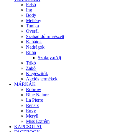
Felső
Ing
Body
Mellény
Tunika
Overál
Szabadidő ruha/szett
Kabátok
Nadrágok
Ruha
Szoknya/Alj
Trikó
Zakó
Kiegészítők
Akciós termékek
MÁRKÁK
Robrow
Blue Nature
La Pierre
Rensix
Envy
Meryll
Miss Extrém
KAPCSOLAT
FACEBOOK