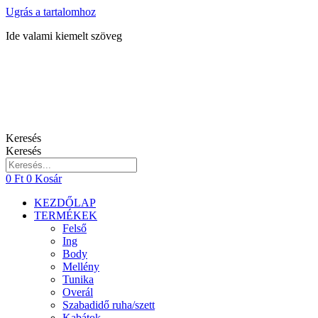
Ugrás a tartalomhoz
Ide valami kiemelt szöveg
Keresés
Keresés
0
Ft
0
Kosár
KEZDŐLAP
TERMÉKEK
Felső
Ing
Body
Mellény
Tunika
Overál
Szabadidő ruha/szett
Kabátok