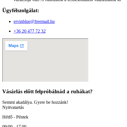
Ügyfélszolgálat:
ervinblue@freemail.hu
+36 20 477 72 32
Vásárlás előtt felpróbálnád a ruhákat?
Semmi akadálya. Gyere be hozzánk!
Nyitvatartás
Hétfő - Péntek
09:00 - 17.00