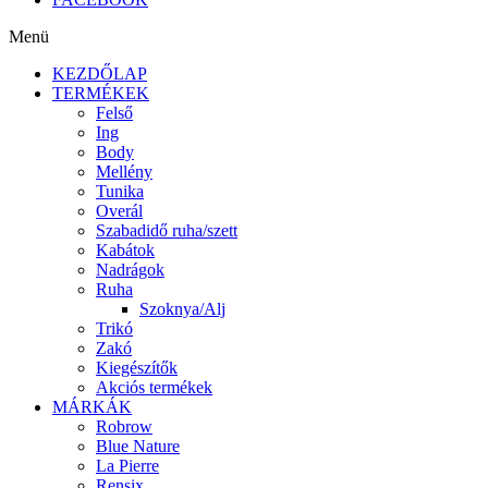
Menü
KEZDŐLAP
TERMÉKEK
Felső
Ing
Body
Mellény
Tunika
Overál
Szabadidő ruha/szett
Kabátok
Nadrágok
Ruha
Szoknya/Alj
Trikó
Zakó
Kiegészítők
Akciós termékek
MÁRKÁK
Robrow
Blue Nature
La Pierre
Rensix