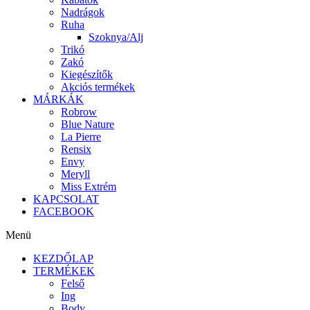
Nadrágok
Ruha
Szoknya/Alj
Trikó
Zakó
Kiegészítők
Akciós termékek
MÁRKÁK
Robrow
Blue Nature
La Pierre
Rensix
Envy
Meryll
Miss Extrém
KAPCSOLAT
FACEBOOK
Menü
KEZDŐLAP
TERMÉKEK
Felső
Ing
Body