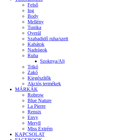
Felső
Ing
Body
Mellény
Tunika
Overál
Szabadidő ruha/szett
Kabátok
Nadrágok
Ruha
Szoknya/Alj
Trikó
Zakó
Kiegészítők
Akciós termékek
MÁRKÁK
Robrow
Blue Nature
La Pierre
Rensix
Envy
Meryll
Miss Extrém
KAPCSOLAT
FACEBOOK