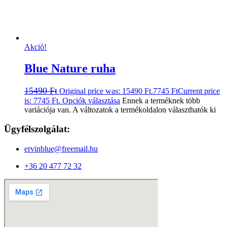
Akció!
Blue Nature ruha
15490
Ft
Original price was: 15490 Ft.
7745
Ft
Current price
is: 7745 Ft.
Opciók választása
Ennek a terméknek több
variációja van. A változatok a termékoldalon választhatók ki
Ügyfélszolgálat:
ervinblue@freemail.hu
+36 20 477 72 32