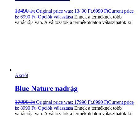
13490
Ft
Original price was: 13490 Ft.
6990
Ft
Current price
is: 6990 Ft.
Opciók választása
Ennek a terméknek több
variációja van. A változatok a termékoldalon választhatók ki
Akció!
Blue Nature nadrág
17990
Ft
Original price was: 17990 Ft.
8990
Ft
Current price
is: 8990 Ft.
Opciók választása
Ennek a terméknek több
variációja van. A változatok a termékoldalon választhatók ki