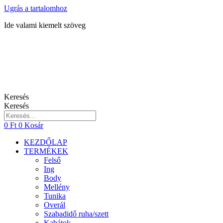
Ugrás a tartalomhoz
Ide valami kiemelt szöveg
Keresés
Keresés
0
Ft
0
Kosár
KEZDŐLAP
TERMÉKEK
Felső
Ing
Body
Mellény
Tunika
Overál
Szabadidő ruha/szett
Kabátok