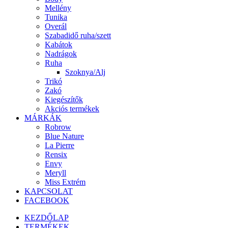
Mellény
Tunika
Overál
Szabadidő ruha/szett
Kabátok
Nadrágok
Ruha
Szoknya/Alj
Trikó
Zakó
Kiegészítők
Akciós termékek
MÁRKÁK
Robrow
Blue Nature
La Pierre
Rensix
Envy
Meryll
Miss Extrém
KAPCSOLAT
FACEBOOK
KEZDŐLAP
TERMÉKEK