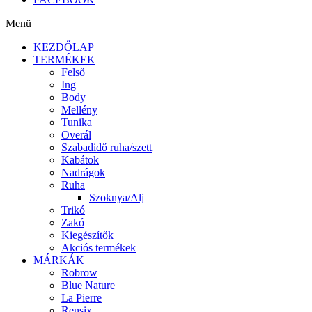
Menü
KEZDŐLAP
TERMÉKEK
Felső
Ing
Body
Mellény
Tunika
Overál
Szabadidő ruha/szett
Kabátok
Nadrágok
Ruha
Szoknya/Alj
Trikó
Zakó
Kiegészítők
Akciós termékek
MÁRKÁK
Robrow
Blue Nature
La Pierre
Rensix