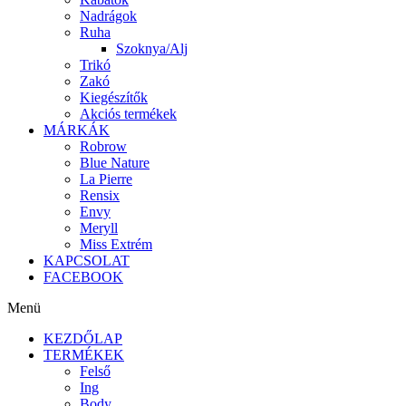
Nadrágok
Ruha
Szoknya/Alj
Trikó
Zakó
Kiegészítők
Akciós termékek
MÁRKÁK
Robrow
Blue Nature
La Pierre
Rensix
Envy
Meryll
Miss Extrém
KAPCSOLAT
FACEBOOK
Menü
KEZDŐLAP
TERMÉKEK
Felső
Ing
Body