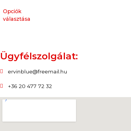
Opciók
választása
Ügyfélszolgálat:
ervinblue@freemail.hu
+36 20 477 72 32