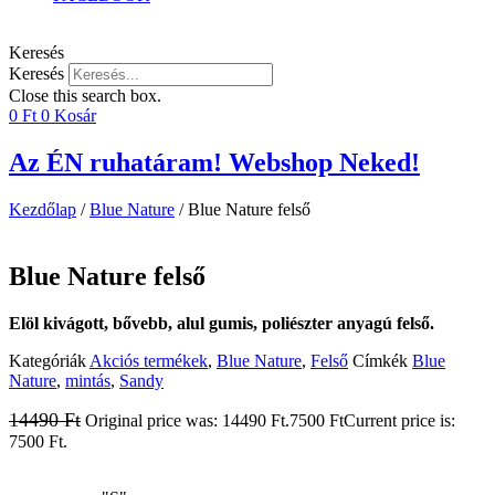
Keresés
Keresés
Close this search box.
0
Ft
0
Kosár
Az ÉN ruhatáram! Webshop Neked!
Kezdőlap
/
Blue Nature
/ Blue Nature felső
Blue Nature felső
Elöl kivágott, bővebb, alul gumis, poliészter anyagú felső.
Kategóriák
Akciós termékek
,
Blue Nature
,
Felső
Címkék
Blue
Nature
,
mintás
,
Sandy
14490
Ft
Original price was: 14490 Ft.
7500
Ft
Current price is:
7500 Ft.