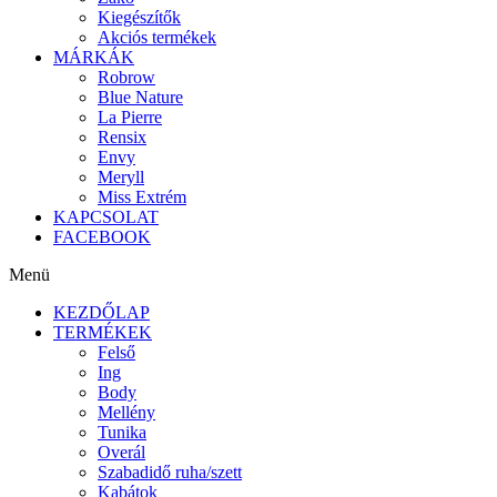
Kiegészítők
Akciós termékek
MÁRKÁK
Robrow
Blue Nature
La Pierre
Rensix
Envy
Meryll
Miss Extrém
KAPCSOLAT
FACEBOOK
Menü
KEZDŐLAP
TERMÉKEK
Felső
Ing
Body
Mellény
Tunika
Overál
Szabadidő ruha/szett
Kabátok