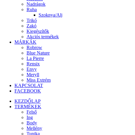
Nadrágok
Ruha
Szoknya/Alj
Trikó
Zakó
Kiegészítők
Akciós termékek
MÁRKÁK
Robrow
Blue Nature
La Pierre
Rensix
Envy
Meryll
Miss Extrém
KAPCSOLAT
FACEBOOK
KEZDŐLAP
TERMÉKEK
Felső
Ing
Body
Mellény
Tunika