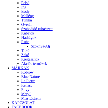
Felső
Ing
Body
Mellény
Tunika
Overál
Szabadidő ruha/szett
Kabátok
Nadrágok
Ruha
Szoknya/Alj
Trikó
Zakó
Kiegészítők
Akciós termékek
MÁRKÁK
Robrow
Blue Nature
La Pierre
Rensix
Envy
Meryll
Miss Extrém
KAPCSOLAT
FACEBOOK