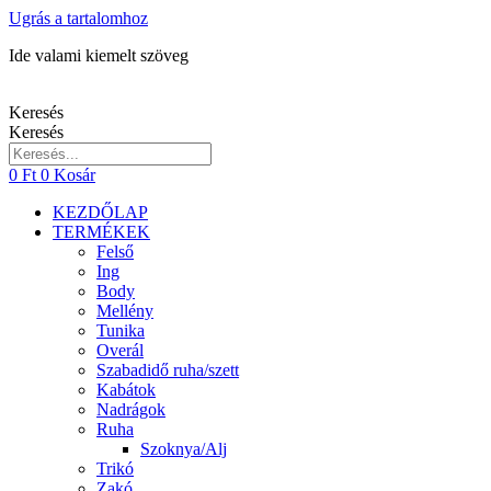
Ugrás a tartalomhoz
Ide valami kiemelt szöveg
Keresés
Keresés
0
Ft
0
Kosár
KEZDŐLAP
TERMÉKEK
Felső
Ing
Body
Mellény
Tunika
Overál
Szabadidő ruha/szett
Kabátok
Nadrágok
Ruha
Szoknya/Alj
Trikó
Zakó