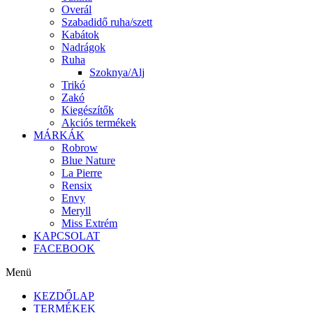
Overál
Szabadidő ruha/szett
Kabátok
Nadrágok
Ruha
Szoknya/Alj
Trikó
Zakó
Kiegészítők
Akciós termékek
MÁRKÁK
Robrow
Blue Nature
La Pierre
Rensix
Envy
Meryll
Miss Extrém
KAPCSOLAT
FACEBOOK
Menü
KEZDŐLAP
TERMÉKEK