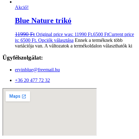
Akció!
Blue Nature trikó
11990
Ft
Original price was: 11990 Ft.
6500
Ft
Current price
is: 6500 Ft.
Opciók választása
Ennek a terméknek több
variációja van. A változatok a termékoldalon választhatók ki
Ügyfélszolgálat:
ervinblue@freemail.hu
+36 20 477 72 32