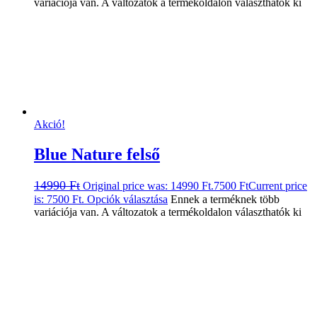
variációja van. A változatok a termékoldalon választhatók ki
Akció!
Blue Nature felső
14990
Ft
Original price was: 14990 Ft.
7500
Ft
Current price
is: 7500 Ft.
Opciók választása
Ennek a terméknek több
variációja van. A változatok a termékoldalon választhatók ki