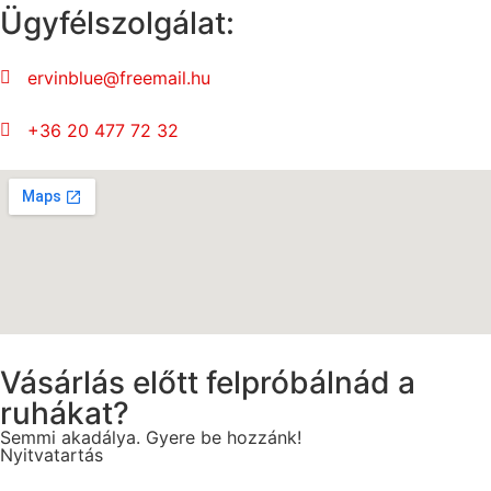
Ügyfélszolgálat:
ervinblue@freemail.hu
+36 20 477 72 32
Vásárlás előtt felpróbálnád a
ruhákat?
Semmi akadálya. Gyere be hozzánk!
Nyitvatartás