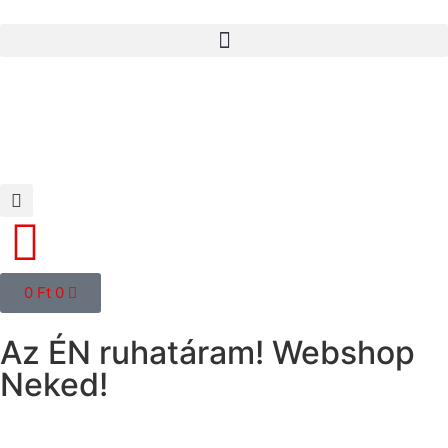
0
Ft
0
Az ÉN ruhatáram! Webshop
Neked!