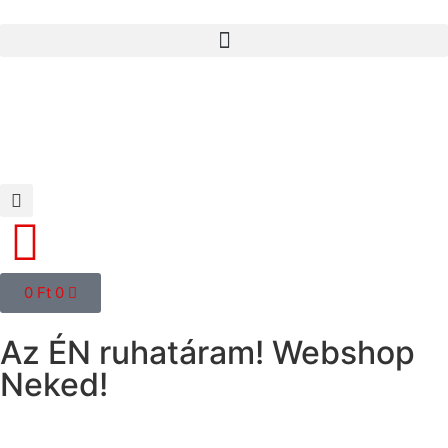
0
Ft
0
Az ÉN ruhatáram! Webshop
Neked!