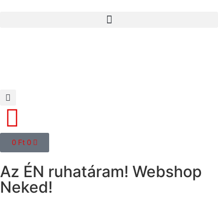
0
Ft
0
Az ÉN ruhatáram! Webshop
Neked!