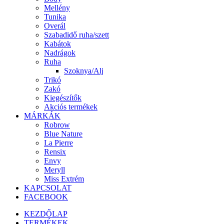
Mellény
Tunika
Overál
Szabadidő ruha/szett
Kabátok
Nadrágok
Ruha
Szoknya/Alj
Trikó
Zakó
Kiegészítők
Akciós termékek
MÁRKÁK
Robrow
Blue Nature
La Pierre
Rensix
Envy
Meryll
Miss Extrém
KAPCSOLAT
FACEBOOK
KEZDŐLAP
TERMÉKEK