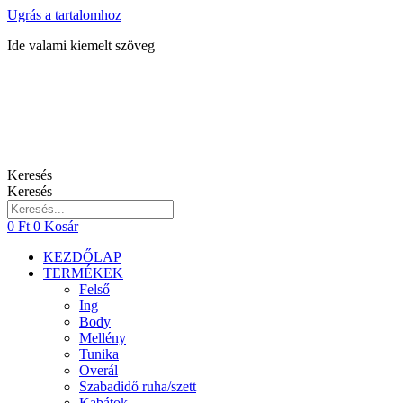
Ugrás a tartalomhoz
Ide valami kiemelt szöveg
Keresés
Keresés
0
Ft
0
Kosár
KEZDŐLAP
TERMÉKEK
Felső
Ing
Body
Mellény
Tunika
Overál
Szabadidő ruha/szett
Kabátok