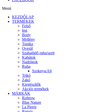
Menü
KEZDŐLAP
TERMÉKEK
Felső
Ing
Body
Mellény
Tunika
Overál
Szabadidő ruha/szett
Kabátok
Nadrágok
Ruha
Szoknya/Alj
Trikó
Zakó
Kiegészítők
Akciós termékek
MÁRKÁK
Robrow
Blue Nature
La Pierre
Rensix