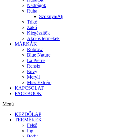
Nadrágok
Ruha
Szoknya/Alj
Trikó
Zakó
Kiegészítők
Akciós termékek
MÁRKÁK
Robrow
Blue Nature
La Pierre
Rensix
Envy
Meryll
Miss Extrém
KAPCSOLAT
FACEBOOK
Menü
KEZDŐLAP
TERMÉKEK
Felső
Ing
Body