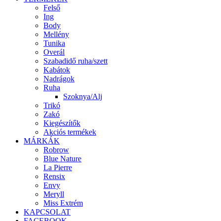
Felső
Ing
Body
Mellény
Tunika
Overál
Szabadidő ruha/szett
Kabátok
Nadrágok
Ruha
Szoknya/Alj
Trikó
Zakó
Kiegészítők
Akciós termékek
MÁRKÁK
Robrow
Blue Nature
La Pierre
Rensix
Envy
Meryll
Miss Extrém
KAPCSOLAT
FACEBOOK