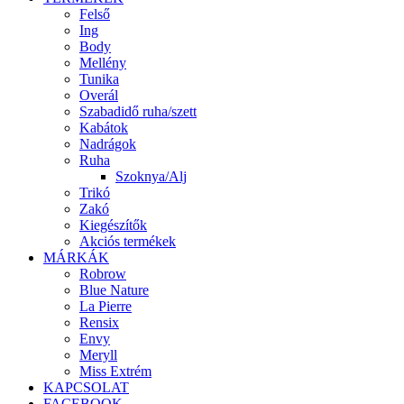
Felső
Ing
Body
Mellény
Tunika
Overál
Szabadidő ruha/szett
Kabátok
Nadrágok
Ruha
Szoknya/Alj
Trikó
Zakó
Kiegészítők
Akciós termékek
MÁRKÁK
Robrow
Blue Nature
La Pierre
Rensix
Envy
Meryll
Miss Extrém
KAPCSOLAT
FACEBOOK