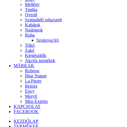
Mellény
Tunika
Overál
Szabadidő ruha/szett
Kabátok
Nadrágok
Ruha
Szoknya/Alj
Trikó
Zakó
Kiegészítők
Akciós termékek
MÁRKÁK
Robrow
Blue Nature
La Pierre
Rensix
Envy
Meryll
Miss Extrém
KAPCSOLAT
FACEBOOK
KEZDŐLAP
TERMÉKEK