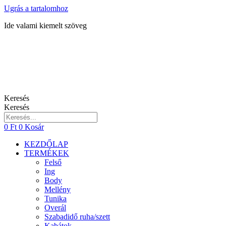
Ugrás a tartalomhoz
Ide valami kiemelt szöveg
Keresés
Keresés
0
Ft
0
Kosár
KEZDŐLAP
TERMÉKEK
Felső
Ing
Body
Mellény
Tunika
Overál
Szabadidő ruha/szett
Kabátok