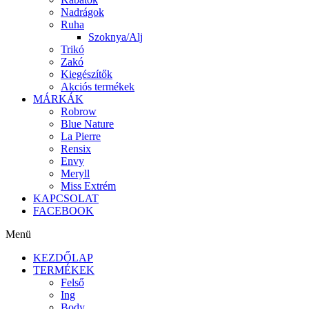
Nadrágok
Ruha
Szoknya/Alj
Trikó
Zakó
Kiegészítők
Akciós termékek
MÁRKÁK
Robrow
Blue Nature
La Pierre
Rensix
Envy
Meryll
Miss Extrém
KAPCSOLAT
FACEBOOK
Menü
KEZDŐLAP
TERMÉKEK
Felső
Ing
Body