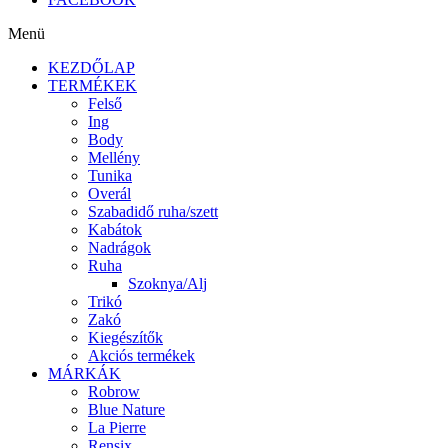
Menü
KEZDŐLAP
TERMÉKEK
Felső
Ing
Body
Mellény
Tunika
Overál
Szabadidő ruha/szett
Kabátok
Nadrágok
Ruha
Szoknya/Alj
Trikó
Zakó
Kiegészítők
Akciós termékek
MÁRKÁK
Robrow
Blue Nature
La Pierre
Rensix