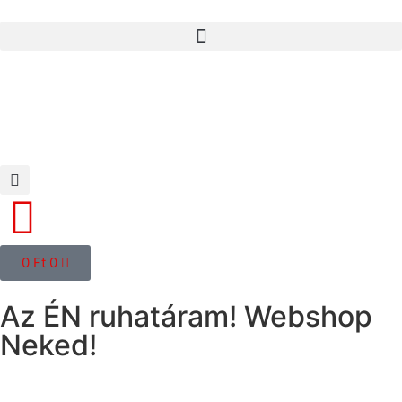
0
Ft
0
Az ÉN ruhatáram! Webshop
Neked!