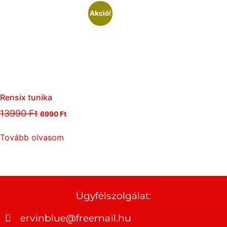
Akció!
Rensix tunika
13990
Ft
6990
Ft
Tovább olvasom
Ügyfélszolgálat:
ervinblue@freemail.hu