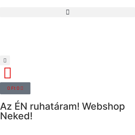
0
Ft
0
Az ÉN ruhatáram! Webshop
Neked!