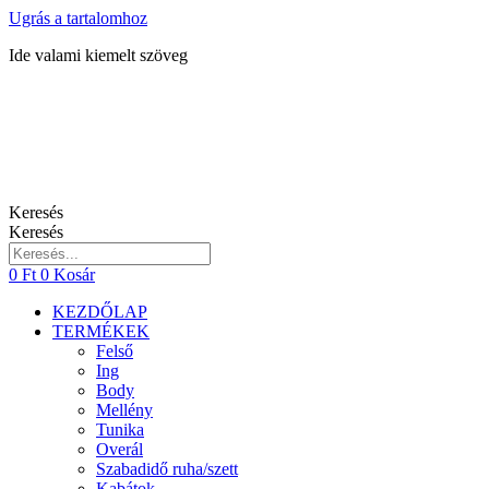
Ugrás a tartalomhoz
Ide valami kiemelt szöveg
Keresés
Keresés
0
Ft
0
Kosár
KEZDŐLAP
TERMÉKEK
Felső
Ing
Body
Mellény
Tunika
Overál
Szabadidő ruha/szett
Kabátok