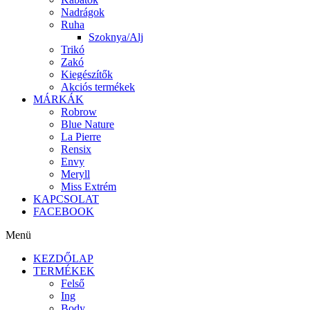
Nadrágok
Ruha
Szoknya/Alj
Trikó
Zakó
Kiegészítők
Akciós termékek
MÁRKÁK
Robrow
Blue Nature
La Pierre
Rensix
Envy
Meryll
Miss Extrém
KAPCSOLAT
FACEBOOK
Menü
KEZDŐLAP
TERMÉKEK
Felső
Ing
Body