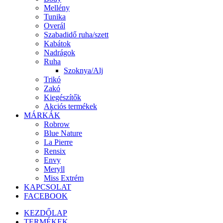
Mellény
Tunika
Overál
Szabadidő ruha/szett
Kabátok
Nadrágok
Ruha
Szoknya/Alj
Trikó
Zakó
Kiegészítők
Akciós termékek
MÁRKÁK
Robrow
Blue Nature
La Pierre
Rensix
Envy
Meryll
Miss Extrém
KAPCSOLAT
FACEBOOK
KEZDŐLAP
TERMÉKEK