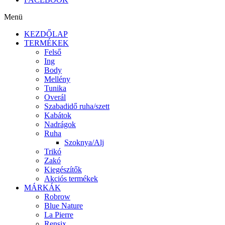
Menü
KEZDŐLAP
TERMÉKEK
Felső
Ing
Body
Mellény
Tunika
Overál
Szabadidő ruha/szett
Kabátok
Nadrágok
Ruha
Szoknya/Alj
Trikó
Zakó
Kiegészítők
Akciós termékek
MÁRKÁK
Robrow
Blue Nature
La Pierre
Rensix