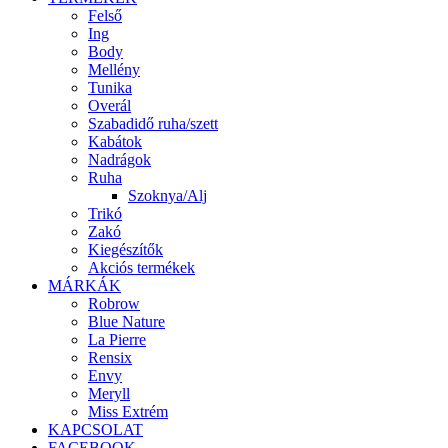
Felső
Ing
Body
Mellény
Tunika
Overál
Szabadidő ruha/szett
Kabátok
Nadrágok
Ruha
Szoknya/Alj
Trikó
Zakó
Kiegészítők
Akciós termékek
MÁRKÁK
Robrow
Blue Nature
La Pierre
Rensix
Envy
Meryll
Miss Extrém
KAPCSOLAT
FACEBOOK