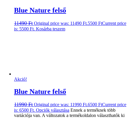
Blue Nature felső
11490
Ft
Original price was: 11490 Ft.
5500
Ft
Current price
is: 5500 Ft.
Kosárba teszem
Akció!
Blue Nature felső
11990
Ft
Original price was: 11990 Ft.
6500
Ft
Current price
is: 6500 Ft.
Opciók választása
Ennek a terméknek több
variációja van. A változatok a termékoldalon választhatók ki