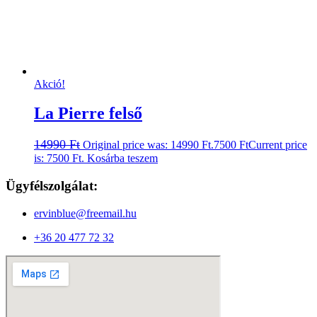
Akció!
La Pierre felső
14990
Ft
Original price was: 14990 Ft.
7500
Ft
Current price
is: 7500 Ft.
Kosárba teszem
Ügyfélszolgálat:
ervinblue@freemail.hu
+36 20 477 72 32