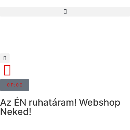
0
Ft
0
Az ÉN ruhatáram! Webshop
Neked!