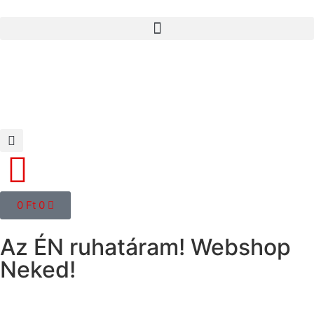
0
Ft
0
Az ÉN ruhatáram! Webshop
Neked!