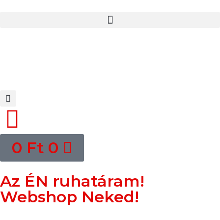
0
Ft
0
Az ÉN ruhatáram!
Webshop Neked!