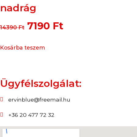
nadrág
7190
Ft
14390
Ft
Kosárba teszem
Ügyfélszolgálat:
ervinblue@freemail.hu
+36 20 477 72 32