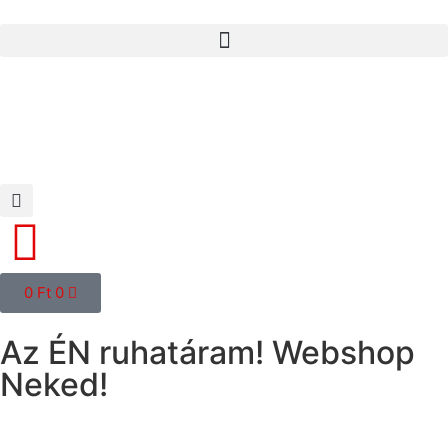
0
Ft
0
Az ÉN ruhatáram! Webshop
Neked!