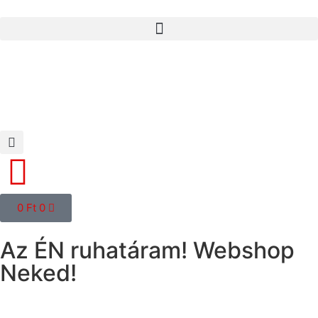
0
Ft
0
Az ÉN ruhatáram! Webshop
Neked!