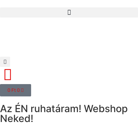
0
Ft
0
Az ÉN ruhatáram! Webshop
Neked!