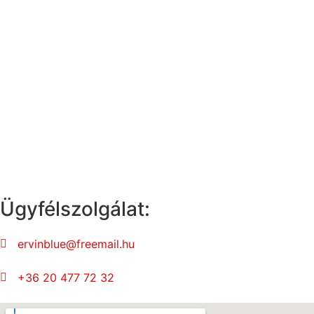
Ügyfélszolgálat:
ervinblue@freemail.hu
+36 20 477 72 32