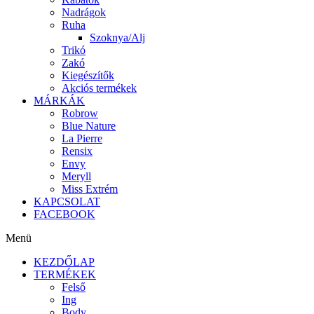
Nadrágok
Ruha
Szoknya/Alj
Trikó
Zakó
Kiegészítők
Akciós termékek
MÁRKÁK
Robrow
Blue Nature
La Pierre
Rensix
Envy
Meryll
Miss Extrém
KAPCSOLAT
FACEBOOK
Menü
KEZDŐLAP
TERMÉKEK
Felső
Ing
Body