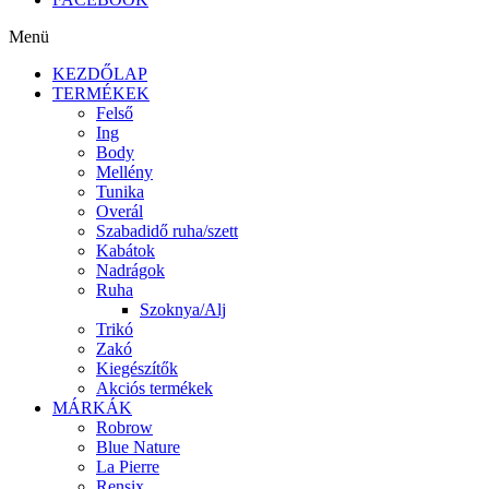
Menü
KEZDŐLAP
TERMÉKEK
Felső
Ing
Body
Mellény
Tunika
Overál
Szabadidő ruha/szett
Kabátok
Nadrágok
Ruha
Szoknya/Alj
Trikó
Zakó
Kiegészítők
Akciós termékek
MÁRKÁK
Robrow
Blue Nature
La Pierre
Rensix