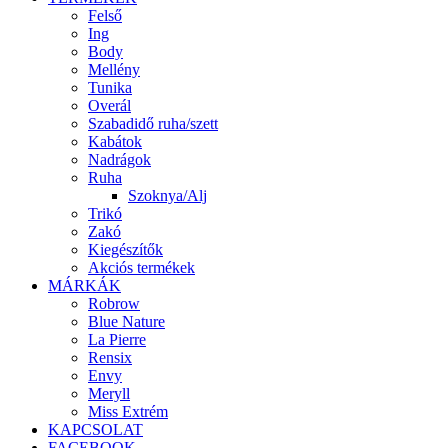
Felső
Ing
Body
Mellény
Tunika
Overál
Szabadidő ruha/szett
Kabátok
Nadrágok
Ruha
Szoknya/Alj
Trikó
Zakó
Kiegészítők
Akciós termékek
MÁRKÁK
Robrow
Blue Nature
La Pierre
Rensix
Envy
Meryll
Miss Extrém
KAPCSOLAT
FACEBOOK