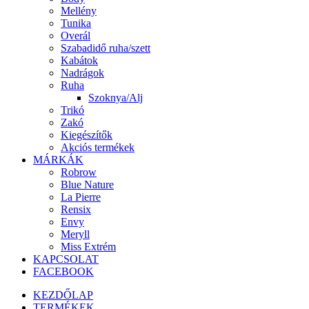
Mellény
Tunika
Overál
Szabadidő ruha/szett
Kabátok
Nadrágok
Ruha
Szoknya/Alj
Trikó
Zakó
Kiegészítők
Akciós termékek
MÁRKÁK
Robrow
Blue Nature
La Pierre
Rensix
Envy
Meryll
Miss Extrém
KAPCSOLAT
FACEBOOK
KEZDŐLAP
TERMÉKEK