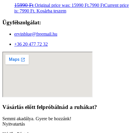
15990
Ft
Original price was: 15990 Ft.
7990
Ft
Current price
is: 7990 Ft.
Kosárba teszem
Ügyfélszolgálat:
ervinblue@freemail.hu
+36 20 477 72 32
Vásárlás előtt felpróbálnád a ruhákat?
Semmi akadálya. Gyere be hozzánk!
Nyitvatartás