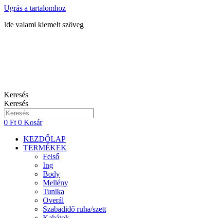
Ugrás a tartalomhoz
Ide valami kiemelt szöveg
Keresés
Keresés
0
Ft
0
Kosár
KEZDŐLAP
TERMÉKEK
Felső
Ing
Body
Mellény
Tunika
Overál
Szabadidő ruha/szett
Kabátok