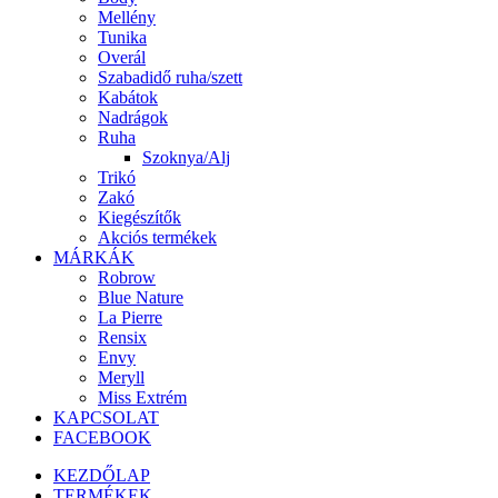
Mellény
Tunika
Overál
Szabadidő ruha/szett
Kabátok
Nadrágok
Ruha
Szoknya/Alj
Trikó
Zakó
Kiegészítők
Akciós termékek
MÁRKÁK
Robrow
Blue Nature
La Pierre
Rensix
Envy
Meryll
Miss Extrém
KAPCSOLAT
FACEBOOK
KEZDŐLAP
TERMÉKEK