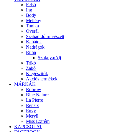
Felső
Ing
Body
Mellény
Tunika
Overál
Szabadidő ruha/szett
Kabátok
Nadrágok
Ruha
Szoknya/Alj
Trikó
Zakó
Kiegészítők
Akciós termékek
MÁRKÁK
Robrow
Blue Nature
La Pierre
Rensix
Envy
Meryll
Miss Extrém
KAPCSOLAT
FACEBOOK