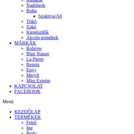
Nadrágok
Ruha
Szoknya/Alj
Trikó
Zakó
Kiegészítők
Akciós termékek
MÁRKÁK
Robrow
Blue Nature
La Pierre
Rensix
Envy
Meryll
Miss Extrém
KAPCSOLAT
FACEBOOK
Menü
KEZDŐLAP
TERMÉKEK
Felső
Ing
Body