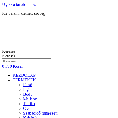
Ugrás a tartalomhoz
Ide valami kiemelt szöveg
Keresés
Keresés
0
Ft
0
Kosár
KEZDŐLAP
TERMÉKEK
Felső
Ing
Body
Mellény
Tunika
Overál
Szabadidő ruha/szett
Kabátok