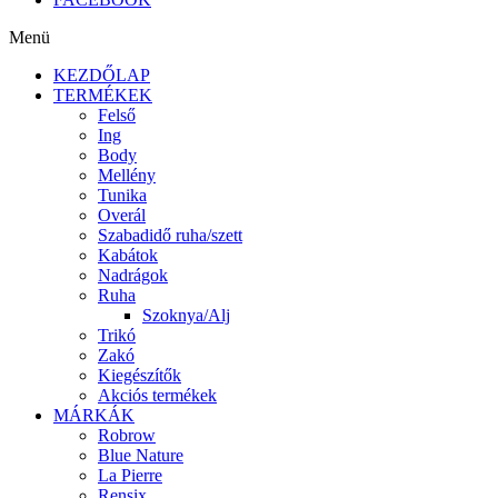
Menü
KEZDŐLAP
TERMÉKEK
Felső
Ing
Body
Mellény
Tunika
Overál
Szabadidő ruha/szett
Kabátok
Nadrágok
Ruha
Szoknya/Alj
Trikó
Zakó
Kiegészítők
Akciós termékek
MÁRKÁK
Robrow
Blue Nature
La Pierre
Rensix