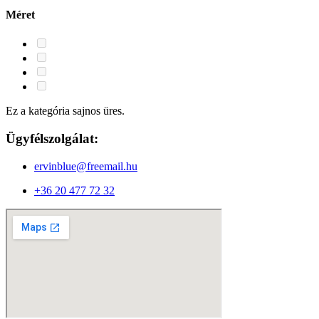
Méret
Ez a kategória sajnos üres.
Ügyfélszolgálat:
ervinblue@freemail.hu
+36 20 477 72 32