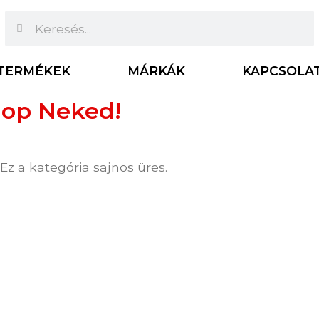
TERMÉKEK
MÁRKÁK
KAPCSOLA
op Neked!
Ez a kategória sajnos üres.