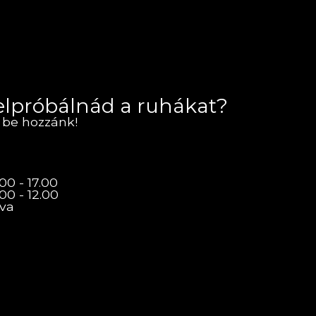
felpróbálnád a ruhákat?
 be hozzánk!
00 - 17.00
00 - 12.00
rva