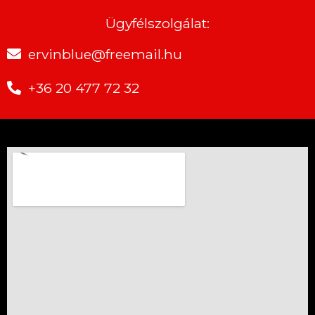
Ügyfélszolgálat:
ervinblue@freemail.hu
+36 20 477 72 32