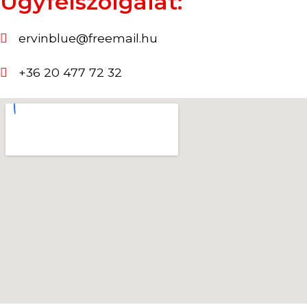
Ügyfélszolgálat:
ervinblue@freemail.hu
+36 20 477 72 32