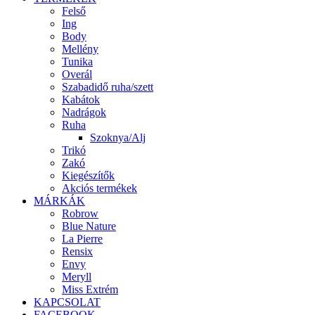
Felső
Ing
Body
Mellény
Tunika
Overál
Szabadidő ruha/szett
Kabátok
Nadrágok
Ruha
Szoknya/Alj
Trikó
Zakó
Kiegészítők
Akciós termékek
MÁRKÁK
Robrow
Blue Nature
La Pierre
Rensix
Envy
Meryll
Miss Extrém
KAPCSOLAT
FACEBOOK