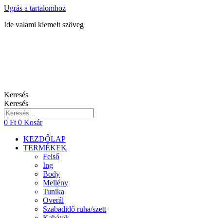
Ugrás a tartalomhoz
Ide valami kiemelt szöveg
Keresés
Keresés
0
Ft
0
Kosár
KEZDŐLAP
TERMÉKEK
Felső
Ing
Body
Mellény
Tunika
Overál
Szabadidő ruha/szett
Kabátok