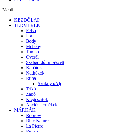
Menü
KEZDŐLAP
TERMÉKEK
Felső
Ing
Body
Mellény
Tunika
Overál
Szabadidő ruha/szett
Kabátok
Nadrágok
Ruha
Szoknya/Alj
Trikó
Zakó
Kiegészítők
Akciós termékek
MÁRKÁK
Robrow
Blue Nature
La Pierre
Rensix