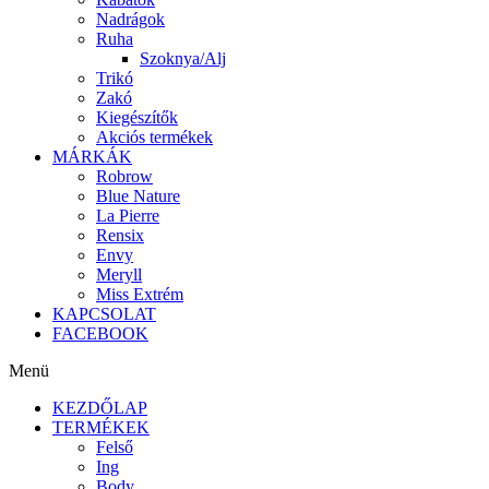
Nadrágok
Ruha
Szoknya/Alj
Trikó
Zakó
Kiegészítők
Akciós termékek
MÁRKÁK
Robrow
Blue Nature
La Pierre
Rensix
Envy
Meryll
Miss Extrém
KAPCSOLAT
FACEBOOK
Menü
KEZDŐLAP
TERMÉKEK
Felső
Ing
Body