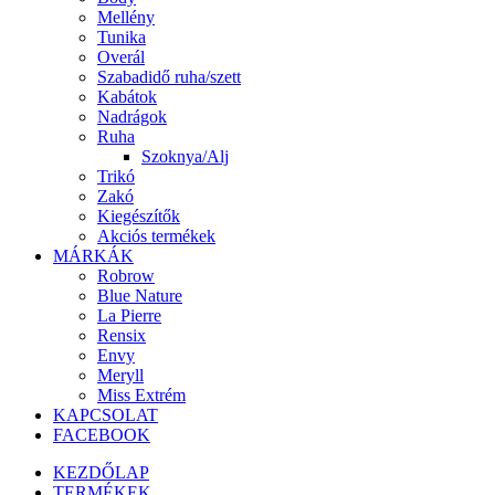
Mellény
Tunika
Overál
Szabadidő ruha/szett
Kabátok
Nadrágok
Ruha
Szoknya/Alj
Trikó
Zakó
Kiegészítők
Akciós termékek
MÁRKÁK
Robrow
Blue Nature
La Pierre
Rensix
Envy
Meryll
Miss Extrém
KAPCSOLAT
FACEBOOK
KEZDŐLAP
TERMÉKEK