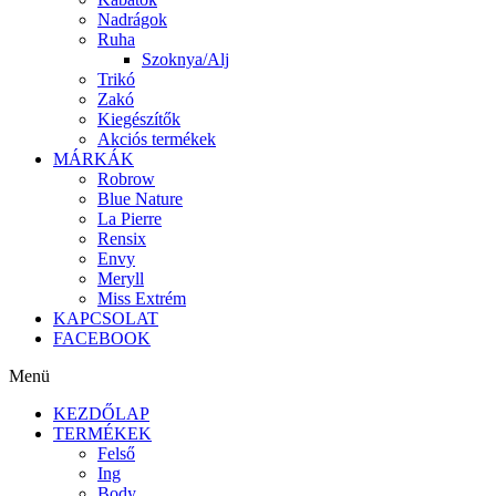
Nadrágok
Ruha
Szoknya/Alj
Trikó
Zakó
Kiegészítők
Akciós termékek
MÁRKÁK
Robrow
Blue Nature
La Pierre
Rensix
Envy
Meryll
Miss Extrém
KAPCSOLAT
FACEBOOK
Menü
KEZDŐLAP
TERMÉKEK
Felső
Ing
Body