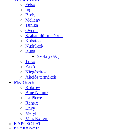
Felső
Ing
Body
Mellény
Tunika
Overál
Szabadidő ruha/szett
Kabátok
Nadrágok
Ruha
Szoknya/Alj
Trikó
Zakó
Kiegészítők
Akciós termékek
MÁRKÁK
Robrow
Blue Nature
La Pierre
Rensix
Envy
Meryll
Miss Extrém
KAPCSOLAT
FACEBOOK