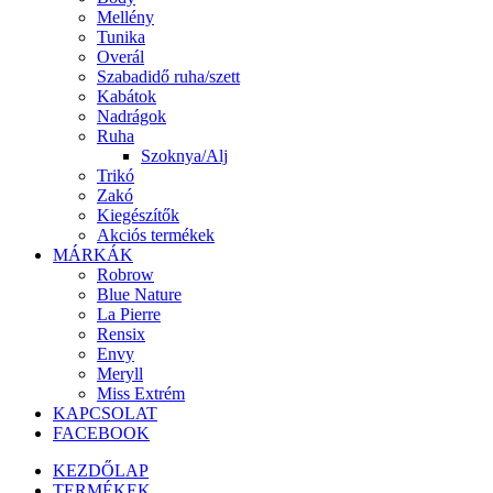
Mellény
Tunika
Overál
Szabadidő ruha/szett
Kabátok
Nadrágok
Ruha
Szoknya/Alj
Trikó
Zakó
Kiegészítők
Akciós termékek
MÁRKÁK
Robrow
Blue Nature
La Pierre
Rensix
Envy
Meryll
Miss Extrém
KAPCSOLAT
FACEBOOK
KEZDŐLAP
TERMÉKEK