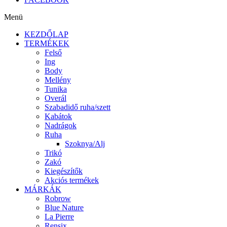
Menü
KEZDŐLAP
TERMÉKEK
Felső
Ing
Body
Mellény
Tunika
Overál
Szabadidő ruha/szett
Kabátok
Nadrágok
Ruha
Szoknya/Alj
Trikó
Zakó
Kiegészítők
Akciós termékek
MÁRKÁK
Robrow
Blue Nature
La Pierre
Rensix