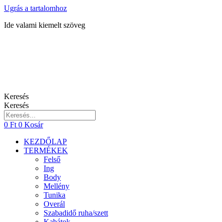
Ugrás a tartalomhoz
Ide valami kiemelt szöveg
Keresés
Keresés
0
Ft
0
Kosár
KEZDŐLAP
TERMÉKEK
Felső
Ing
Body
Mellény
Tunika
Overál
Szabadidő ruha/szett
Kabátok