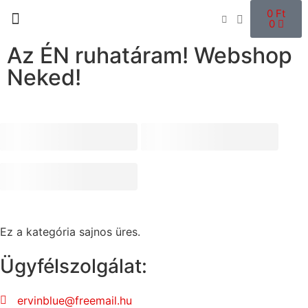
0
Ft
0
Az ÉN ruhatáram! Webshop
Neked!
Ez a kategória sajnos üres.
Ügyfélszolgálat:
ervinblue@freemail.hu