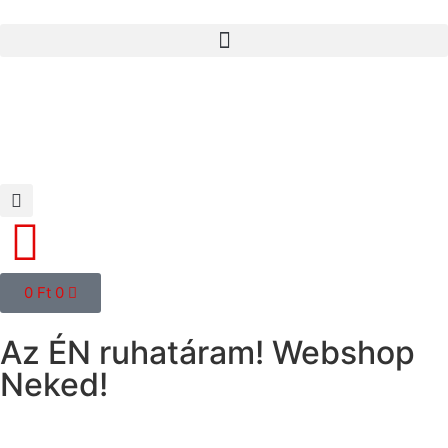
0
Ft
0
Az ÉN ruhatáram! Webshop
Neked!